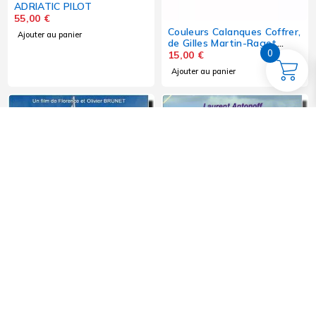
ADRIATIC PILOT
55,00
€
Couleurs Calanques Coffrer,
Ajouter au panier
de Gilles Martin-Raget
0
Glénat
15,00
€
Ajouter au panier
DVD Moussaillons à Bord