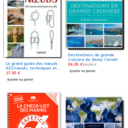
Destinations de grande
croisière de Jimmy Cornell
Le grand guide des nœuds :
56,05
€
59,00
€
420 nœuds, techniques et
Ajouter au panier
outils
17,05
€
Ajouter au panier