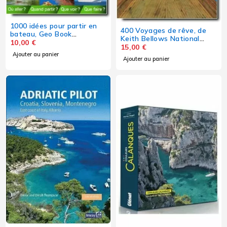
1000 idées pour partir en
400 Voyages de rêve, de
bateau, Geo Book
Keith Bellows National
Dominique Le Brun
10,00
€
Geographic
15,00
€
Ajouter au panier
Ajouter au panier