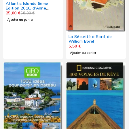
Atlantic Islands 6ème
Edition 2016, d'Anne
Hammick et Hilary
25,00
€
68,00
€
Keatinge
Ajouter au panier
La Sécurité à Bord, de
William Borel
5,50
€
Ajouter au panier