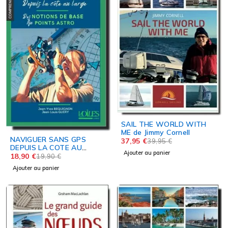
SAIL THE WORLD WITH
ME de Jimmy Cornell
NAVIGUER SANS GPS
37,95
€
39,95
€
DEPUIS LA COTE AU
Ajouter au panier
LARGE
18,90
€
19,90
€
Ajouter au panier