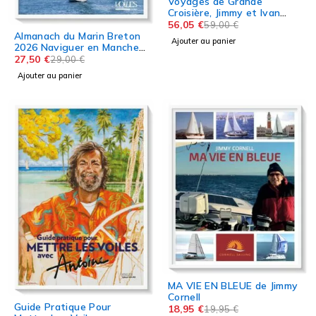
Voyages de Grande
Croisière, Jimmy et Ivan
Cornell 3ème édition 2024
56,05
€
59,00
€
Almanach du Marin Breton
Ajouter au panier
2026 Naviguer en Manche
Atlantique
27,50
€
29,00
€
Ajouter au panier
MA VIE EN BLEUE de Jimmy
Cornell
Guide Pratique Pour
18,95
€
19,95
€