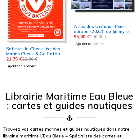
Atlas des Océans, 3ème
édition (2023), de Jimmy et
Ivan Cornell
95,00
€
100,00
€
Ajouter au panier
Safetics la Check-list des
Marins Check & Go Bateaux
Voiles et Moteurs
21,75
€
22,90
€
Ajouter au panier
Librairie Maritime Eau Bleue
: cartes et guides nautiques
Trouvez vos cartes marines et guides nautiques dans notre
librairie maritime L’Eau Bleue – Spécialiste des cartes et