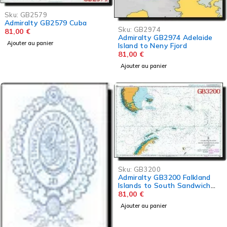
Sku:
GB2579
Admiralty GB2579 Cuba
Sku:
GB2974
81,00
€
Admiralty GB2974 Adelaide
Ajouter au panier
Island to Neny Fjord
81,00
€
Ajouter au panier
Sku:
GB3200
Admiralty GB3200 Falkland
Islands to South Sandwich
Islands and Graham Land
81,00
€
Ajouter au panier