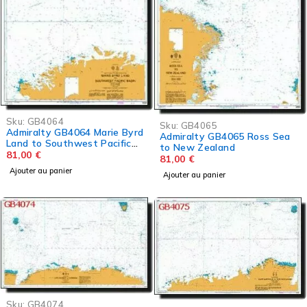
Sku:
GB4064
Sku:
GB4065
Admiralty GB4064 Marie Byrd
Admiralty GB4065 Ross Sea
Land to Southwest Pacific
to New Zealand
Basin
81,00
€
81,00
€
Ajouter au panier
Ajouter au panier
Sku:
GB4074