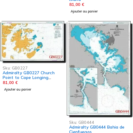
81,00
€
Ajouter au panier
Sku:
GB0227
Admiralty GB0227 Church
Point to Cape Longing
including James Ross Island
81,00
€
Ajouter au panier
Sku:
GB0444
Admiralty GB0444 Bahia de
Cienfuegos