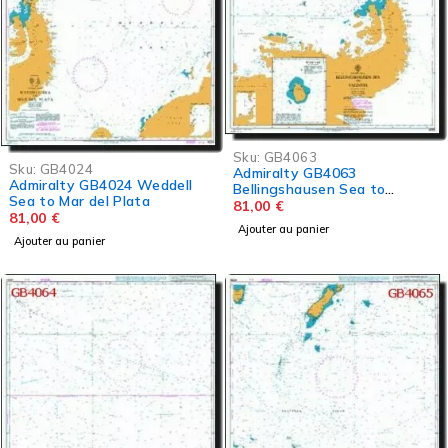
Sku:
GB4063
Sku:
GB4024
Admiralty GB4063
Admiralty GB4024 Weddell
Bellingshausen Sea to
Sea to Mar del Plata
Valdivia
81,00
€
81,00
€
Ajouter au panier
Ajouter au panier