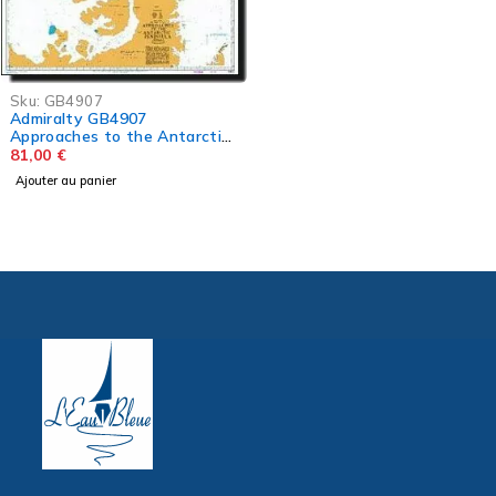
Sku:
GB4907
Admiralty GB4907
Approaches to the Antarctic
Peninsula
81,00
€
Ajouter au panier