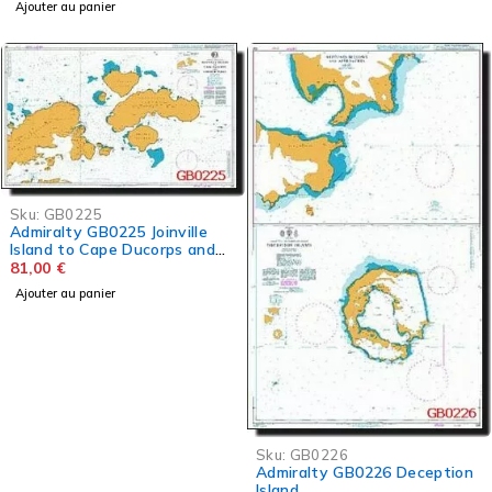
Ajouter au panier
Sku:
GB0225
Admiralty GB0225 Joinville
Island to Cape Ducorps and
Church Point
81,00
€
Ajouter au panier
Sku:
GB0226
Admiralty GB0226 Deception
Island