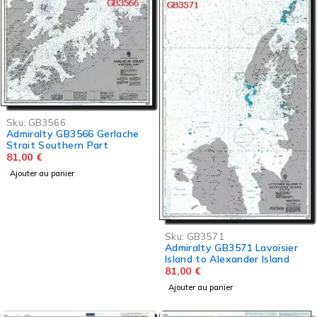
Sku:
GB3566
Admiralty GB3566 Gerlache
Strait Southern Part
81,00
€
Ajouter au panier
Sku:
GB3571
Admiralty GB3571 Lavoisier
Island to Alexander Island
81,00
€
Ajouter au panier