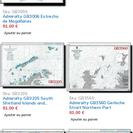
Sku:
GB3006
Admiralty GB3006 Estrecho
de Magallanes
81,00
€
Ajouter au panier
Sku:
GB3205
Admiralty GB3205 South
Sku:
GB3560
Admiralty GB3560 Gerlache
Shetland Islands and
Strait Northern Part
Bransfield Strait
81,00
€
81,00
€
Ajouter au panier
Ajouter au panier