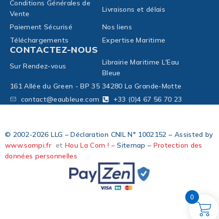
Conditions Générales de
Livraisons et délais
Vente
Paiement Sécurisé
Nos liens
Téléchargements
Expertise Maritime
CONTACTEZ-NOUS
Librairie Maritime L'Eau
Sur Rendez-vous
Bleue
161 Allée du Green - BP 35
34280 La Grande-Motte
contact@eaubleue.com
+33 (0)4 67 56 70 23
© 2002-2026 LLG – Déclaration CNIL N° 1002152 – Assisted by
www.sompi.fr
et
Hou La Com ! –
Sitemap –
Protection des
données personnelles
0