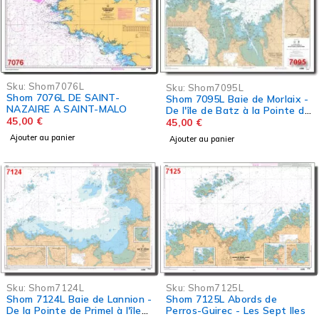
Sku:
Shom7076L
Sku:
Shom7095L
Shom 7076L DE SAINT-
Shom 7095L Baie de Morlaix -
NAZAIRE A SAINT-MALO
De l'île de Batz à la Pointe de
45,00
€
Primel
45,00
€
Ajouter au panier
Ajouter au panier
Sku:
Shom7124L
Sku:
Shom7125L
Shom 7124L Baie de Lannion -
Shom 7125L Abords de
De la Pointe de Primel à l'île
Perros-Guirec - Les Sept Iles