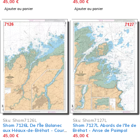
Grande
45,00
€
45,00
€
Ajouter au panier
Ajouter au panier
Sku:
Shom7126L
Sku:
Shom7127L
Shom 7126L De l'Île Balanec
Shom 7127L Abords de l'île de
aux Héaux-de-Bréhat - Cours
Bréhat - Anse de Paimpol
du Jaudy
45,00
€
45,00
€