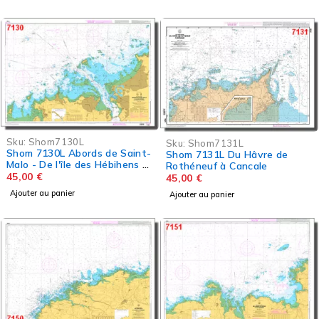
Sku:
Shom7130L
Sku:
Shom7131L
Shom 7130L Abords de Saint-
Shom 7131L Du Hâvre de
Malo - De l'île des Hébihens à
Rothéneuf à Cancale
la Pointe d
45,00
€
45,00
€
Ajouter au panier
Ajouter au panier