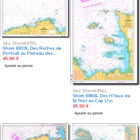
Sku:
Shom6930L
Shom 6930L Des Roches de
Portsall au Plateau des
Roches Douvres
45,00
€
Ajouter au panier
Sku:
Shom6966L
Shom 6966L Des H?aux-de-
Br?hat au Cap L?vi
45,00
€
Ajouter au panier