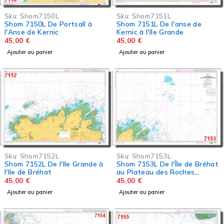
Sku:
Shom7150L
Sku:
Shom7151L
Shom 7150L De Portsall à
Shom 7151L De l'anse de
l'Anse de Kernic
Kernic à l'île Grande
45,00
€
45,00
€
Ajouter au panier
Ajouter au panier
Sku:
Shom7152L
Sku:
Shom7153L
Shom 7152L De l'Ile Grande à
Shom 7153L De l'Île de Bréhat
l'Ile de Bréhat
au Plateau des Roches
Douvres
45,00
€
45,00
€
Ajouter au panier
Ajouter au panier