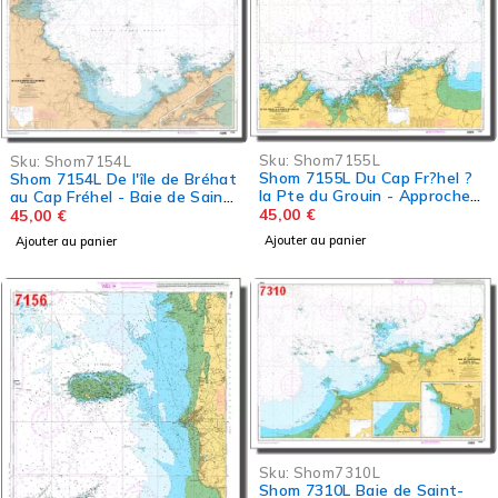
Sku:
Shom7155L
Sku:
Shom7154L
Shom 7155L Du Cap Fr?hel ?
Shom 7154L De l'île de Bréhat
la Pte du Grouin - Approches
au Cap Fréhel - Baie de Saint-
de St-Malo
45,00
€
Brieuc
45,00
€
Ajouter au panier
Ajouter au panier
Sku:
Shom7310L
Shom 7310L Baie de Saint-