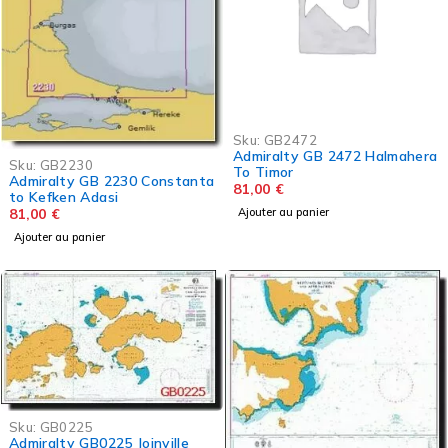
Sku:
GB2472
Admiralty GB 2472 Halmahera
Sku:
GB2230
To Timor
Admiralty GB 2230 Constanta
81,00
€
to Kefken Adasi
Ajouter au panier
81,00
€
Ajouter au panier
Sku:
GB0225
Admiralty GB0225 Joinville