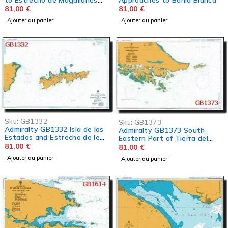
to Estrecho de Magallanes
including the Falkland Islands
81,00
€
81,00
€
Ajouter au panier
Ajouter au panier
Sku:
GB1332
Sku:
GB1373
Admiralty GB1332 Isla de los
Admiralty GB1373 South-
Estados and Estrecho de le
Eastern Part of Tierra del
Maire
81,00
€
Fuego
81,00
€
Ajouter au panier
Ajouter au panier