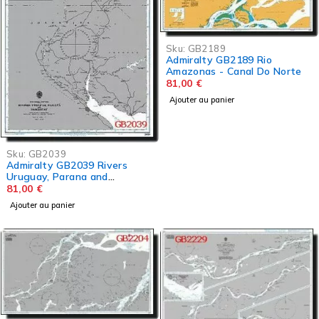
Sku:
GB2189
Admiralty GB2189 Rio
Amazonas - Canal Do Norte
81,00
€
Ajouter au panier
Sku:
GB2039
Admiralty GB2039 Rivers
Uruguay, Parana and
Paraguay
81,00
€
Ajouter au panier