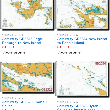
Sku:
GB2513
Sku:
GB2514
Admiralty GB2513 Eagle
Admiralty GB2514 New Island
Passage to New Island
to Pebble Island
81,00
€
81,00
€
Ajouter au panier
Ajouter au panier
Sku:
GB2525
Admiralty GB2525 Choiseul
Sku:
GB2526
Admiralty GB2526 Byron
Sound
Sound to Jason Islands