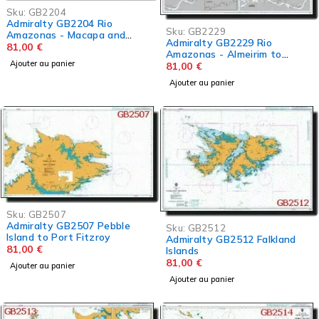
Sku:
GB2204
Admiralty GB2204 Rio
Sku:
GB2229
Amazonas - Macapa and
Admiralty GB2229 Rio
Belem to Almeirim
81,00
€
Amazonas - Almeirim to
Ajouter au panier
Manaus
81,00
€
Ajouter au panier
Sku:
GB2507
Admiralty GB2507 Pebble
Sku:
GB2512
Island to Port Fitzroy
Admiralty GB2512 Falkland
81,00
€
Islands
81,00
€
Ajouter au panier
Ajouter au panier