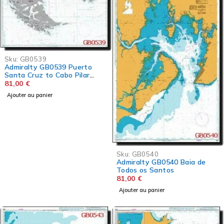
Sku:
GB0539
Admiralty GB0539 Puerto
Santa Cruz to Cabo Pilar
including the Falkland Islands
81,00
€
Ajouter au panier
Sku:
GB0540
Admiralty GB0540 Baia de
Todos os Santos
81,00
€
Ajouter au panier