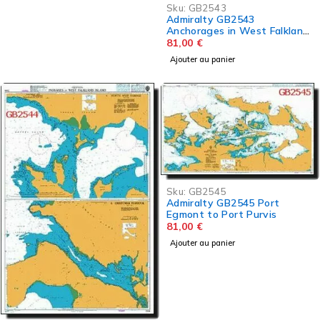
Sku:
GB2543
Admiralty GB2543
Anchorages in West Falkland
Island
81,00
€
Ajouter au panier
Sku:
GB2545
Admiralty GB2545 Port
Egmont to Port Purvis
81,00
€
Ajouter au panier