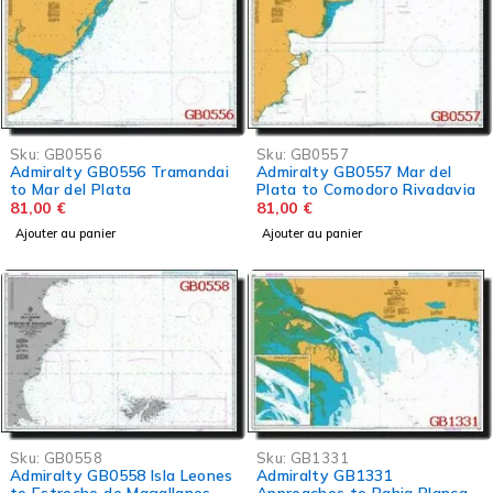
Sku:
GB0556
Sku:
GB0557
Admiralty GB0556 Tramandai
Admiralty GB0557 Mar del
to Mar del Plata
Plata to Comodoro Rivadavia
81,00
€
81,00
€
Ajouter au panier
Ajouter au panier
Sku:
GB1331
Sku:
GB0558
Admiralty GB1331
Admiralty GB0558 Isla Leones
Approaches to Bahia Blanca