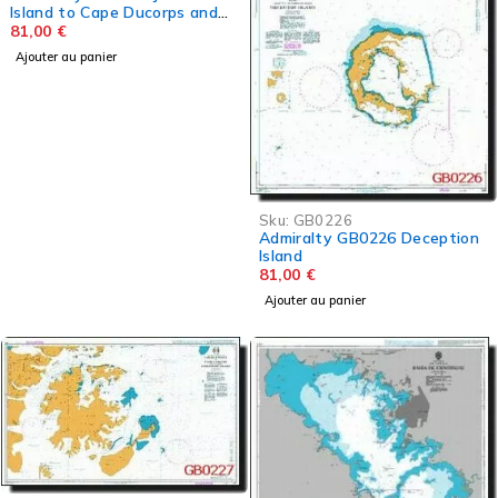
Island to Cape Ducorps and
Church Point
81,00
€
Ajouter au panier
Sku:
GB0226
Admiralty GB0226 Deception
Island
81,00
€
Ajouter au panier