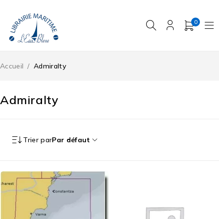
0
Accueil
/
Admiralty
Admiralty
Trier par
Par défaut