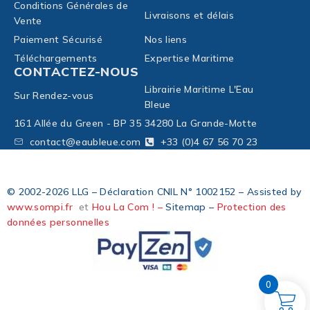
Conditions Générales de
Livraisons et délais
Vente
Paiement Sécurisé
Nos liens
Téléchargements
Expertise Maritime
CONTACTEZ-NOUS
Librairie Maritime L'Eau
Sur Rendez-vous
Bleue
161 Allée du Green - BP 35
34280 La Grande-Motte
contact@eaubleue.com
+33 (0)4 67 56 70 23
© 2002-2026 LLG – Déclaration CNIL N° 1002152 – Assisted by
www.sompi.fr
et
Hou La Com ! –
Sitemap –
Protection des
données personnelles
0