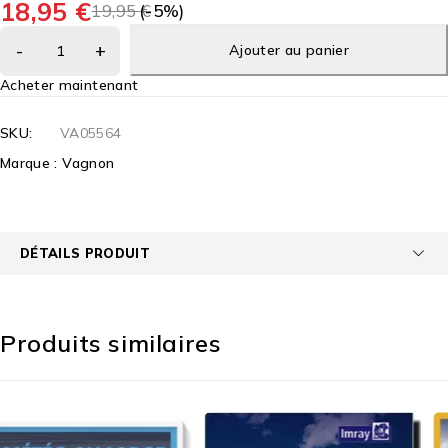
18,95
€
19,95
(-
€
5
%)
Ajouter au panier
Acheter maintenant
SKU:
VA05564
Marque :
Vagnon
DÉTAILS PRODUIT
Produits similaires