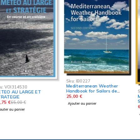
Sku:
IB0227
Mediterranean Weather
-5%
Handbook for Sailors de
Sku:
VOI250680
Roberto Ritossa
25,00
€
METEO LOCALE ET
STRATEGIE
Ajouter au panier
61,75
€
65,00
€
Ajouter au panier