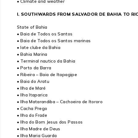
• Climate and weather
I. SOUTHWARDS FROM SALVADOR DE BAHIA TO RI
State of Bahia
• Baia de Todos os Santos
• Baia de Todos os Santos marinas
• Iate clube da Bahia
• Bahia Marina
• Terminal nautico da Bahia
• Porto da Barra
• Ribeira – Baia de Itapagipe
• Baia do Aratu
• Ilha de Maré
• Ilha Itaparica
• Ilha Matarandiba – Cachoeira de Itororo
• Cacha Prego
• Ilha do Frade
• Ilha do Bom Jesus dos Passos
• Ilha Madre de Deus
• Ilha Maria Guarda