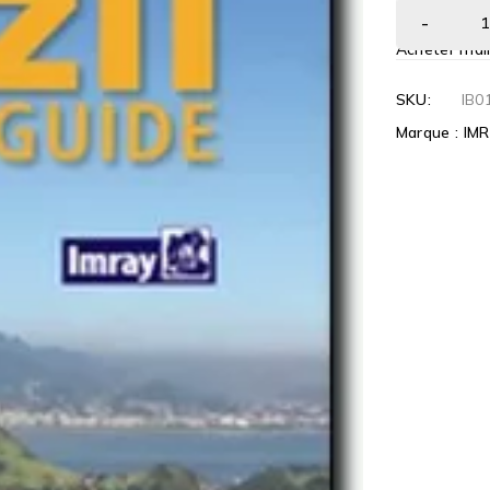
Acheter mai
SKU:
IB0
Marque :
IM