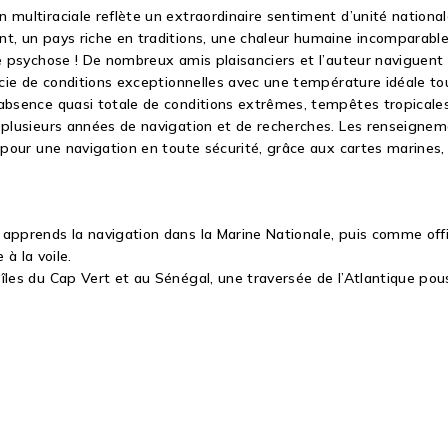
n multiraciale reflète un extraordinaire sentiment d’unité nation
nt, un pays riche en traditions, une chaleur humaine incomparable
ne psychose ! De nombreux amis plaisanciers et l’auteur naviguent
ficie de conditions exceptionnelles avec une température idéale to
 absence quasi totale de conditions extrêmes, tempêtes tropicales
 plusieurs années de navigation et de recherches. Les renseigneme
r pour une navigation en toute sécurité, grâce aux cartes marines
apprends la navigation dans la Marine Nationale, puis comme offic
 à la voile.
 îles du Cap Vert et au Sénégal, une traversée de l’Atlantique po