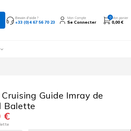
0
Besoin d'aide ?
Mon Compte
Mon panier
+33 (0)4 67 56 70 23
Se Connecter
0,00
€
l Cruising Guide Imray de
l Balette
0
€
lette