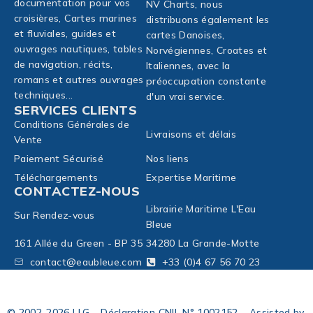
documentation pour vos
NV Charts, nous
croisières, Cartes marines
distribuons également les
et fluviales, guides et
cartes Danoises,
ouvrages nautiques, tables
Norvégiennes, Croates et
de navigation, récits,
Italiennes, avec la
romans et autres ouvrages
préoccupation constante
techniques...
d'un vrai service.
SERVICES CLIENTS
Conditions Générales de
Livraisons et délais
Vente
Paiement Sécurisé
Nos liens
Téléchargements
Expertise Maritime
CONTACTEZ-NOUS
Librairie Maritime L'Eau
Sur Rendez-vous
Bleue
161 Allée du Green - BP 35
34280 La Grande-Motte
contact@eaubleue.com
+33 (0)4 67 56 70 23
© 2002-2026 LLG – Déclaration CNIL N° 1002152 – Assisted by