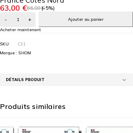
France Côtes Nord
63,00
€
66,00
(-
€
5
%)
Ajouter au panier
Acheter maintenant
SKU:
C21
Marque :
SHOM
DÉTAILS PRODUIT
Produits similaires