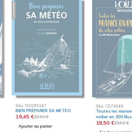
-5%
295147
Sku:
CD74548
EPARER SA METEO
Toutes les manoeuvres de votre
voilier en 300 Illustrations, de
20,50
€
François Chevalier
18,50
€
19,50
€
 au panier