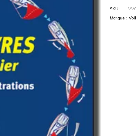
SKU:
VV
Marque :
Voi