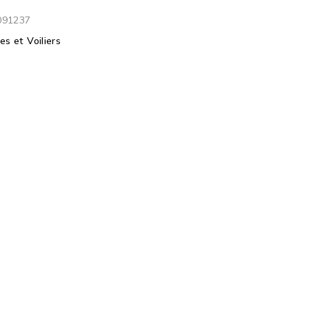
091237
les et Voiliers