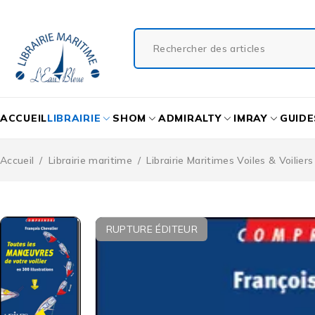
ACCUEIL
LIBRAIRIE
SHOM
ADMIRALTY
IMRAY
GUIDE
Accueil
/
Librairie maritime
/
Librairie Maritimes Voiles & Voilier
RUPTURE ÉDITEUR