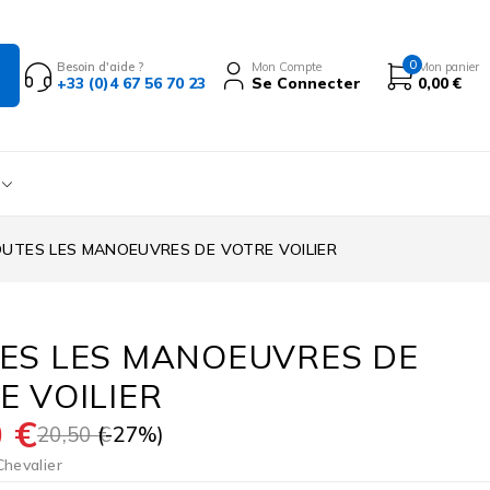
0
Besoin d'aide ?
Mon Compte
Mon panier
+33 (0)4 67 56 70 23
Se Connecter
0,00
€
UTES LES MANOEUVRES DE VOTRE VOILIER
ES LES MANOEUVRES DE
E VOILIER
0
€
20,50
€
(-
27
%)
Chevalier