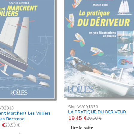
RUPTURE ÉDITEUR
-5%
Sku:
VV091330
Sku:
VOI
LA PRATIQUE DU DERIVEUR
BIEN PR
Voiliers
19,45
€
19,45
€
20,50
€
Lire la suite
Ajouter