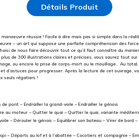
Détails Produit
noeuvre réussie ! Facile à dire mais pas si simple dans la réali
euvre – un art qui suppose une parfaite compréhension des forces q
 choisi de nous faire découvrir tout ce qu’il faut connaître du ma
s de 300 illustrations claires et précises, vous saurez tout sur l’
age, ou encore la prise de corps-mort ou le mouillage… Au total,
et d’astuces pour progresser. Après la lecture de cet ouvrage, v
x seuls régatiers !
 de pont – Endrailler la grand-voile – Endrailler le génois
e au moteur – Quitter le quai – Quitter le quai, variante méditer
ile – Dérouler le génois – Equilibrer son bateau – Virer de bord – 
s spi – Départs au lof et à l’abattée – Cocotiers et compagnie – Em