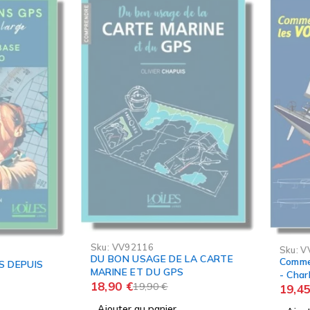
-5%
-5%
Sku:
VV92116
Sku:
VV92318
DU BON USAGE DE LA CARTE
Comment Marchent Les 
MARINE ET DU GPS
- Charles Bertrand
18,90
€
19,90
€
19,45
€
20,50
€
Ajouter au panier