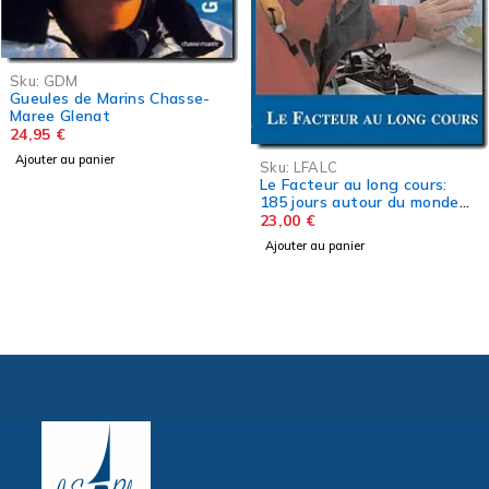
Sku:
LFALC
Sku:
HDP
Le Facteur au long cours:
Histoire de partir: Rêver,
185 jours autour du monde
préparer, vivre une croisière
en solitaire...
23,00
€
sabbatique
31,00
€
Ajouter au panier
Ajouter au panier