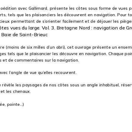
n coédition avec Gallimard, présente les côtes sous forme de vues
rts, tels que les plaisanciers les découvrent en navigation. Pour t
récieux permettant de s’orienter facilement et de déjouer les piège
es vues du large. Vol. 3. Bretagne Nord : navigation de Gra
 Baie de Saint-Brieuc
re (moins de six milles d’un abri), cet ouvrage présente un ens
es tels que le plaisancier les découvre en navigation. Chaque po
 et de commentaires sur la navigation.
ec l’angle de vue qu’elles recouvrent.
e révèle les paysages de nos côtes sous un angle inhabituel, rése
 et les chenaux.
ée, pointe…)