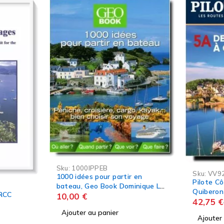
-5%
Sku:
VV92239
en
Pilote Côtier n°5A - Brest -
nique Le
Quiberon
42,75
€
45,00
€
Sku:
CCA
Couleurs
Ajouter au panier
Gilles M