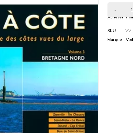
Acheter mai
SKU:
VV
Marque :
Voi