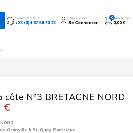
0
Besoin d'aide ?
Mon Compte
Mon panier
+33 (0)4 67 56 70 23
Se Connecter
0,00
€
 à côte N°3 BRETAGNE NORD
0
€
 NORD
 de Granville à St-Quay-Portrieux