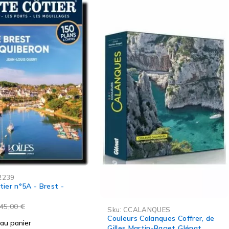
-5%
Sku:
COS0003
Atlas des Océans, 3ème édition
(2023), de Jimmy et Ivan Cornell
95,00
€
100,00
€
Ajouter au panier
LANQUES
 Calanques Coffrer, de
artin-Raget Glénat