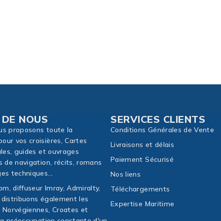
15,00
€
Ajouter
 DE NOUS
SERVICES CLIENTS
us proposons toute la
Conditions Générales de Vente
our vos croisières, Cartes
Livraisons et délais
ales, guides et ouvrages
Paiement Sécurisé
s de navigation, récits, romans
es techniques...
Nos liens
m, diffuseur Imray, Admiralty,
Téléchargements
 distribuons également les
Expertise Maritime
, Norvégiennes, Croates et
 la préoccupation constante d'un