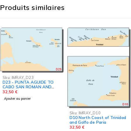
Produits similaires
Sku:
IMRAY_D23
D23 - PUNTA AGUIDE TO
CABO SAN ROMAN AND
A,B,C ISLANDS
32,50
€
Ajouter au panier
Sku:
IMRAY_D10
D10 North Coast of Trinidad
and Golfo de Paria
32,50
€