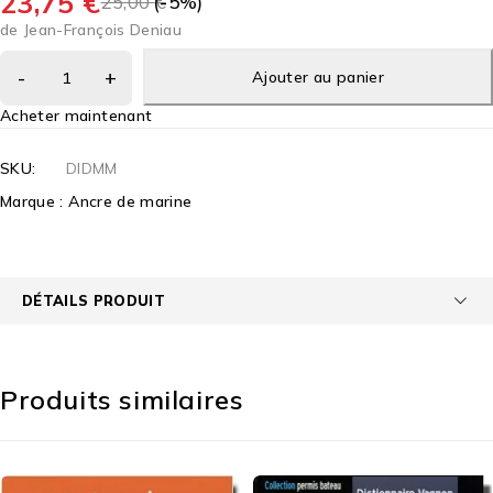
23,75
€
25,00
(-
€
5
%)
de Jean-François Deniau
Ajouter au panier
Acheter maintenant
SKU:
DIDMM
Marque :
Ancre de marine
DÉTAILS PRODUIT
Produits similaires