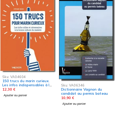
-5%
Sku:
VA00365
ABECEDAIRE DU
PLAISANCIER
Sku:
VA06346
18,95
€
19,95
€
Dictionnaire Vagnon du
Ajouter au panier
candidat au permis bateau
10,90
€
Ajouter au panier