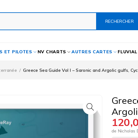
S ET PILOTES
NV CHARTS
AUTRES CARTES
FLUVIAL
terranée
/
Greece Sea Guide Vol l – Saronic and Argolic gulfs, Cy
Greec
Argol
120,
de Nicholas D