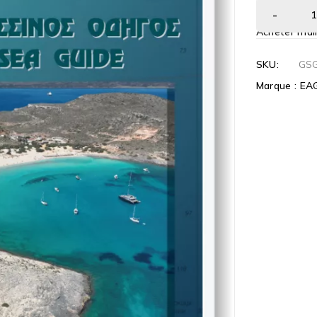
Acheter mai
SKU:
GS
Marque :
EA