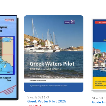
-5%
11-3
Sku:
VA06655N1
ter Pilot 2025
Guide Imray Mer Adriatique