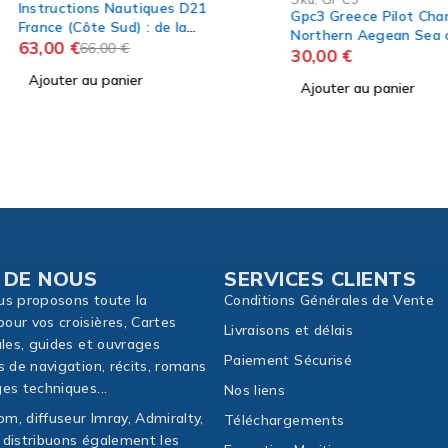
72,00
€
 D21
Gpc3 Greece Pilot Chart
la
Ajouter
Northern Aegean Sea carte
 Cap de
marine Eagle Ray
30,00
€
Ajouter au panier
 DE NOUS
SERVICES CLIENTS
us proposons toute la
Conditions Générales de Vente
our vos croisières, Cartes
Livraisons et délais
ales, guides et ouvrages
Paiement Sécurisé
s de navigation, récits, romans
es techniques...
Nos liens
m, diffuseur Imray, Admiralty,
Téléchargements
 distribuons également les