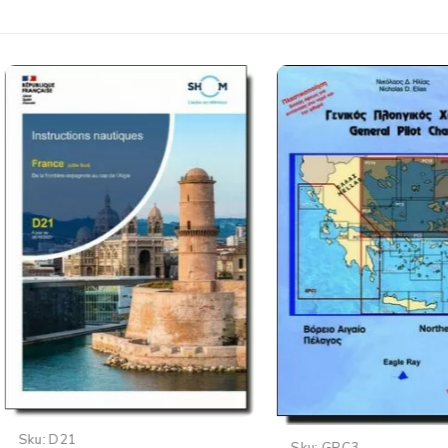
Sku:
IB02
Greek Wa
Sku:
GPC3