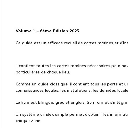
Volume 1 – 6ème Edition 2025
Ce guide est
un
efficace
recueil de cartes marines et d’i
I
l contient toutes les
cartes marines
nécessaires
pour na
particulières
de chaque lieu
.
Comme
un guide classique
,
il contient tous les
ports et
u
connaissances locales
, les installations,
les données local
Le livre est
bilingue,
grec et anglais
. Son format s’intègr
Un système d’index simple permet d’obtenir les informat
chaque zone.