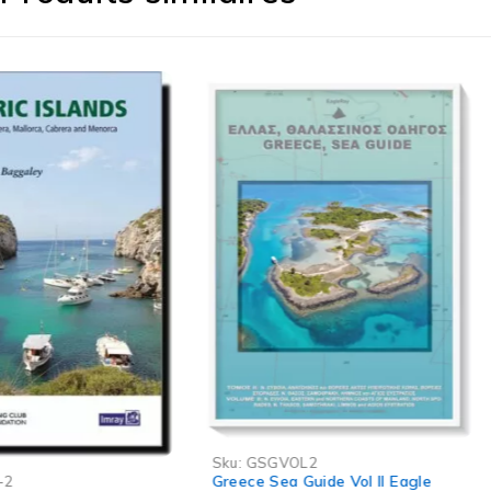
Sku:
GSGVOL2
-5%
Greece Sea Guide Vol II Eagle
Sku:
D21