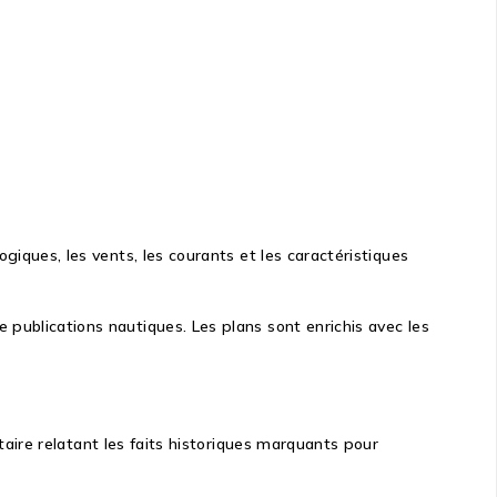
logiques
, les vents,
les courants et les
caractéristiques
e publications
nautiques
.
Les
plans
sont enrichis avec
les
ire relatant les faits historiques marquants pour