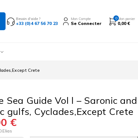
0
Besoin d'aide ?
Mon Compte
Mon panier
+33 (0)4 67 56 70 23
Se Connecter
0,00
€
clades,Except Crete
e Sea Guide Vol l – Saronic and
ic gulfs, Cyclades,Except Crete
00
€
.Elias