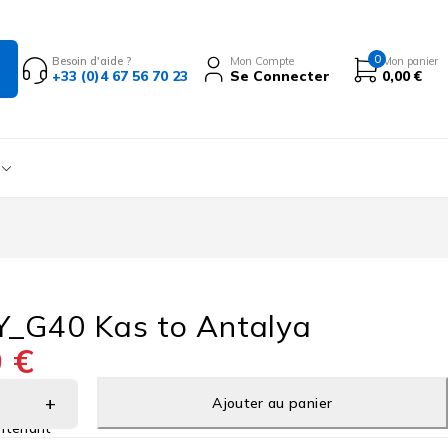
0
Besoin d'aide ?
Mon Compte
Mon panier
+33 (0)4 67 56 70 23
Se Connecter
0,00
€
_G40 Kas to Antalya
0
€
Ajouter au panier
ntenant