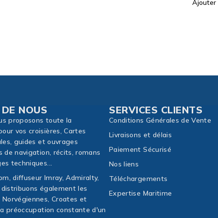
Ajouter au panier
Ajouter
 DE NOUS
SERVICES CLIENTS
us proposons toute la
Conditions Générales de Vente
our vos croisières, Cartes
Livraisons et délais
ales, guides et ouvrages
Paiement Sécurisé
s de navigation, récits, romans
es techniques...
Nos liens
m, diffuseur Imray, Admiralty,
Téléchargements
 distribuons également les
Expertise Maritime
, Norvégiennes, Croates et
 la préoccupation constante d'un