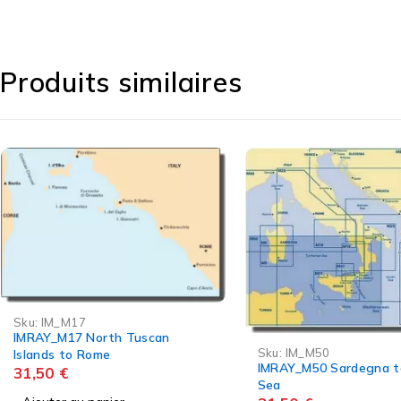
Produits similaires
Sku:
IM_M26
IMRAY_M26 Split to Du
Sku:
IM_M50
31,50
€
IMRAY_M50 Sardegna to Ionian
Sea
Ajouter au panier