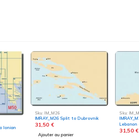
Sku:
IM_M22
Sku:
IM_
brovnik
IMRAY_M22 Egypt to Israel,
IMRAY_M4
Lebanon and Cyprus
Bay of N
31,50
€
31,50
€