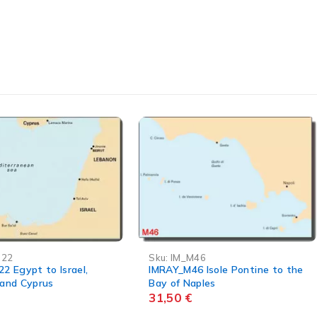
M46
Sku:
RC0022
6 Isole Pontine to the
Croatian Small Craft Chart Folio
aples
Part 1: C?te Nord Croatie
85,00
€