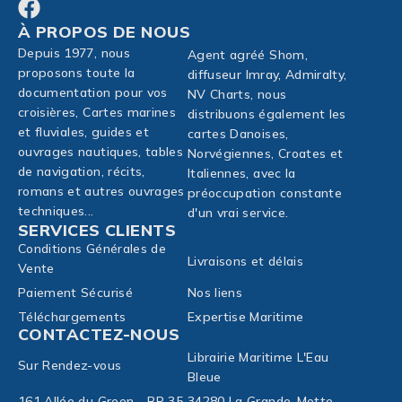
À PROPOS DE NOUS
Depuis 1977, nous
Agent agréé Shom,
proposons toute la
diffuseur Imray, Admiralty,
documentation pour vos
NV Charts, nous
croisières, Cartes marines
distribuons également les
et fluviales, guides et
cartes Danoises,
ouvrages nautiques, tables
Norvégiennes, Croates et
de navigation, récits,
Italiennes, avec la
romans et autres ouvrages
préoccupation constante
techniques...
d'un vrai service.
SERVICES CLIENTS
Conditions Générales de
Livraisons et délais
Vente
Paiement Sécurisé
Nos liens
Téléchargements
Expertise Maritime
CONTACTEZ-NOUS
Librairie Maritime L'Eau
Sur Rendez-vous
Bleue
161 Allée du Green - BP 35
34280 La Grande-Motte