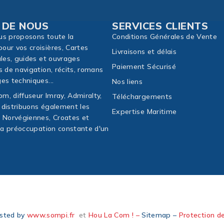
 DE NOUS
SERVICES CLIENTS
us proposons toute la
Conditions Générales de Vente
our vos croisières, Cartes
Livraisons et délais
ales, guides et ouvrages
Paiement Sécurisé
s de navigation, récits, romans
es techniques...
Nos liens
m, diffuseur Imray, Admiralty,
Téléchargements
 distribuons également les
Expertise Maritime
, Norvégiennes, Croates et
 la préoccupation constante d'un
isted by
www.sompi.fr
et
Hou La Com ! –
Sitemap –
Protection d