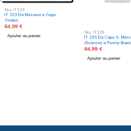
Sku:
Shom7531L
Shom 7531L N?sos Kr?t
Est) - De N?sos Th?ra
(Santorin) ? N?s
45,00
€
Sku:
IT235
IT 235 Da Capo S. Marco
Ajouter au panier
(Sciacca) a Punta Bianca (M. di
Palma)
64,99
€
Ajouter au panier