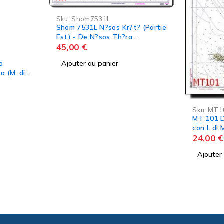
? (Partie
Sku:
IT11
IT 113 Da
Porto Em
64,99
€
Ajouter
Sku:
MT101
MT 101 Da Licata a Marzamemi
con I. di Malta e Gozo
24,00
€
Ajouter au panier