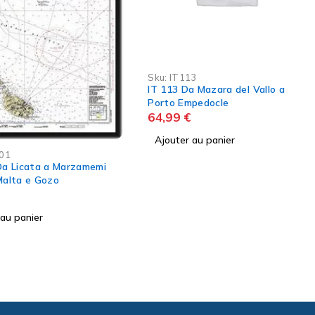
3
Sku:
IT231
 Mazara del Vallo a
IT 231 Da Castellammare del
pedocle
Golfo a Trapani con Levanzo
64,99
€
 au panier
Ajouter au panier