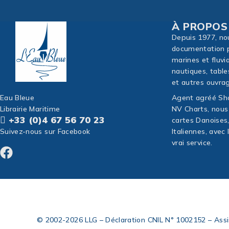
À PROPOS
Depuis 1977, no
documentation p
marines et fluvi
nautiques, table
et autres ouvrag
Eau Bleue
Agent agréé Sho
Librairie Maritime
NV Charts, nous
+33 (0)4 67 56 70 23
cartes Danoises
Suivez-nous sur Facebook
Italiennes, avec
vrai service.
© 2002-2026 LLG – Déclaration CNIL N° 1002152 – Ass