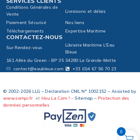
SERVICES CLIENTS
Conditions Générales de
Livraisons et délais
Vente
Paiement Sécurisé
Nos liens
Téléchargements
Expertise Maritime
CONTACTEZ-NOUS
Librairie Maritime L'Eau
Sur Rendez-vous
Bleue
161 Allée du Green - BP 35
34280 La Grande-Motte
contact@eaubleue.com
+33 (0)4 67 56 70 23
© 2002-2026 LLG – Déclaration CNIL N° 1002152 – Assisted by
www.sompi.fr
et
Hou La Com ! –
Sitemap –
Protection des
données personnelles
0