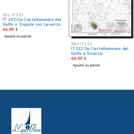
Sku:
IT232
IT 232 Da Trapani 
 Levanzo
con I.Grande, Favig
Levanzo e Maretti
64,99
€
Ajouter au panier
Sku:
IT112
IT112 Da Castellammare del
Golfo a Sciacca
64,99
€
Ajouter au panier