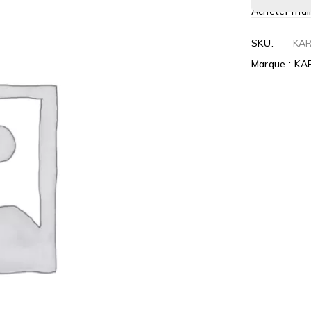
Acheter mai
SKU:
KA
Marque :
KA