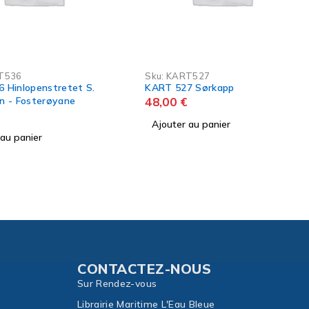
Sku:
KART525
KART 525 Bellsund - van
Mijenfjorden
48,00
€
RT527
27 Sørkapp
Ajouter au panier
€
r au panier
CONTACTEZ-NOUS
Sur Rendez-vous
Librairie Maritime L'Eau Bleue