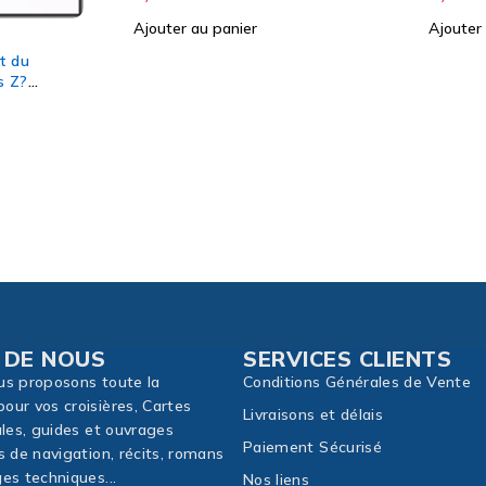
Ajouter au panier
Ajouter
 DE NOUS
SERVICES CLIENTS
us proposons toute la
Conditions Générales de Vente
our vos croisières, Cartes
Livraisons et délais
ales, guides et ouvrages
Paiement Sécurisé
s de navigation, récits, romans
es techniques...
Nos liens