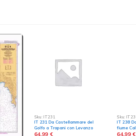
Sku:
IT238
Sku:
IT22
IT 238 Da Capo Scalambri al
IT 224 Da Capo d’Orlando a
vanzo
fiume Calabernardo
Cefalù
64,99
€
64,99
€