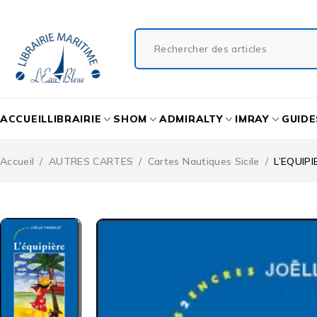
ACCUEIL
LIBRAIRIE
SHOM
ADMIRALTY
IMRAY
GUIDE
Accueil
/
AUTRES CARTES
/
Cartes Nautiques Sicile
/
L’EQUIPI