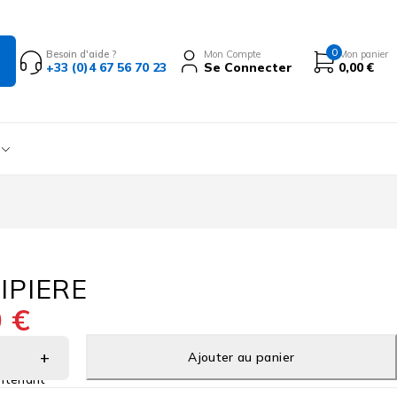
0
Besoin d'aide ?
Mon Compte
Mon panier
+33 (0)4 67 56 70 23
Se Connecter
0,00
€
IPIERE
0
€
Ajouter au panier
ntenant