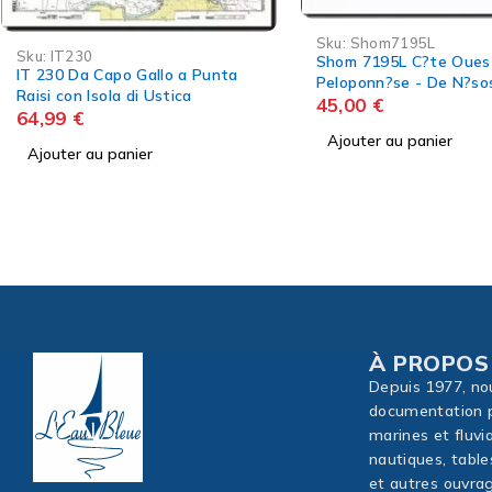
Ajouter au panier
Sku:
Shom7195L
Shom 7195L C?te Ouest du
Peloponn?se - De N?sos Z?
kinthos ? ?kra Ta?n
45,00
€
Ajouter au panier
À PROPOS
Depuis 1977, no
documentation p
marines et fluvi
nautiques, table
et autres ouvrag