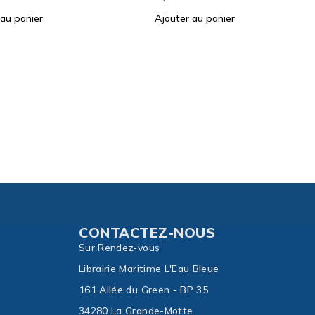
 au panier
Sku:
MT101
MT 101 Da Licata a Marzamemi
con I. di Malta e Gozo
24,00
€
Ajouter au panier
CONTACTEZ-NOUS
Sur Rendez-vous
Librairie Maritime L'Eau Bleue
161 Allée du Green - BP 35
34280 La Grande-Motte