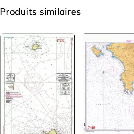
Produits similaires
Sku:
IT231
IT 231 Da Castellammare del
Golfo a Trapani con Le
64,99
€