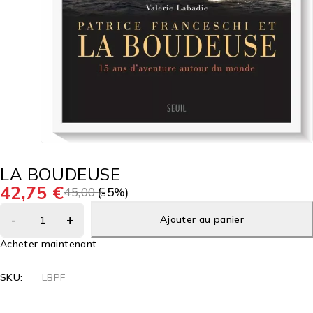
LA BOUDEUSE
42,75
€
45,00
(-
€
5
%)
Ajouter au panier
Acheter maintenant
SKU:
LBPF