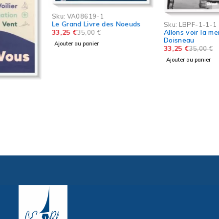
-5%
Sku:
VA08619-1
-5%
Le Grand Livre des Noeuds
Sku:
LBPF-1-1-1
33,25
€
Allons voir la mer avec
35,00
€
Doisneau
Ajouter au panier
33,25
€
35,00
€
Ajouter au panier