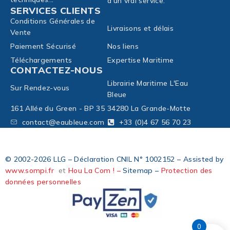
d'un vrai service.
SERVICES CLIENTS
Conditions Générales de
Livraisons et délais
Vente
Paiement Sécurisé
Nos liens
Téléchargements
Expertise Maritime
CONTACTEZ-NOUS
Librairie Maritime L'Eau
Sur Rendez-vous
Bleue
161 Allée du Green - BP 35
34280 La Grande-Motte
contact@eaubleue.com
+33 (0)4 67 56 70 23
© 2002-2026 LLG – Déclaration CNIL N° 1002152 – Assisted by
www.sompi.fr
et
Hou La Com ! –
Sitemap –
Protection des
données personnelles
0