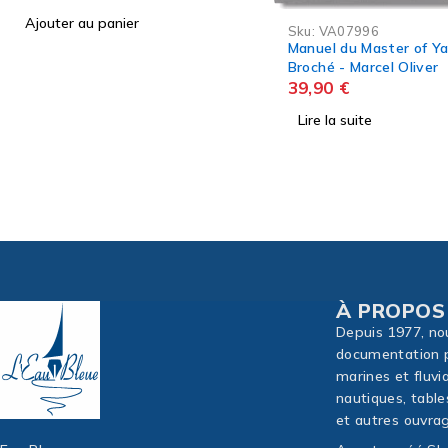
RUPTURE ÉDITEUR
Sku:
VA07996
Manuel du Master of Yacht
Broché - Marcel Oliver
39,90
€
Lire la suite
À PROPOS
Depuis 1977, no
documentation p
marines et fluvi
nautiques, table
et autres ouvrag