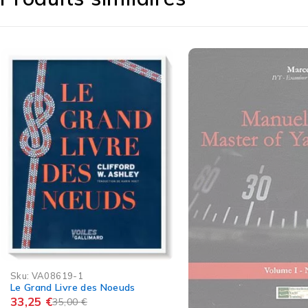
RUPTURE ÉDITEUR
Sku:
VA00180
Mémo Manoeuvres de p
Vagnon
17,95
€
Lire la suite