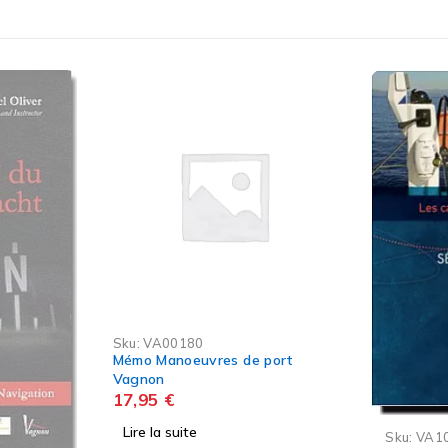
ort
-5%
Sku:
VA10118
Sku:
VV9