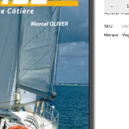
Acheter mai
SKU:
VA0
Marque :
Va