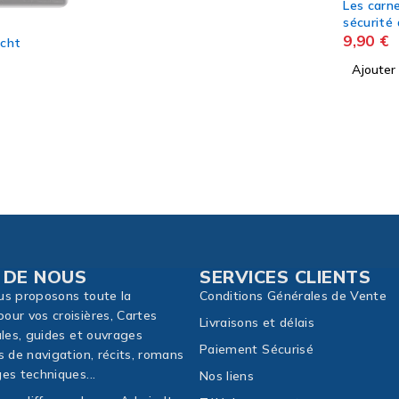
Les carnets du bourlingueur - La
Comment 
sécurité à bord Editions
- Charle
VAGNON
9,90
€
19,45
€
Ajouter au panier
Ajouter
 DE NOUS
SERVICES CLIENTS
us proposons toute la
Conditions Générales de Vente
our vos croisières, Cartes
Livraisons et délais
ales, guides et ouvrages
Paiement Sécurisé
s de navigation, récits, romans
es techniques...
Nos liens