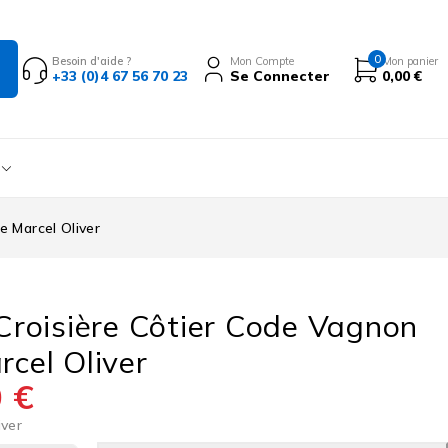
0
Besoin d'aide ?
Mon Compte
Mon panier
+33 (0)4 67 56 70 23
Se Connecter
0,00
€
e Marcel Oliver
 Croisière Côtier Code Vagnon
rcel Oliver
0
€
iver