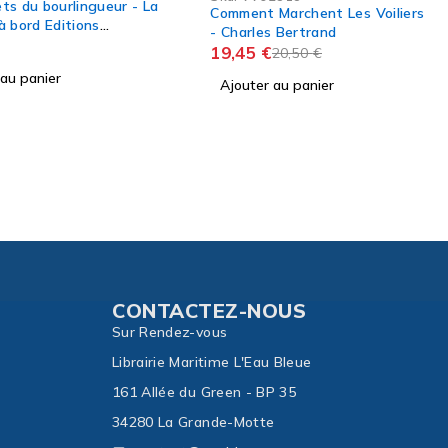
Marchent Les Voiliers
s Bertrand
Sku:
VA06442
Code Vagnon Voile Planche à
20,50
€
Voile et Fun Board
 au panier
13,70
€
Ajouter au panier
CONTACTEZ-NOUS
Sur Rendez-vous
Librairie Maritime L'Eau Bleue
161 Allée du Green - BP 35
34280 La Grande-Motte