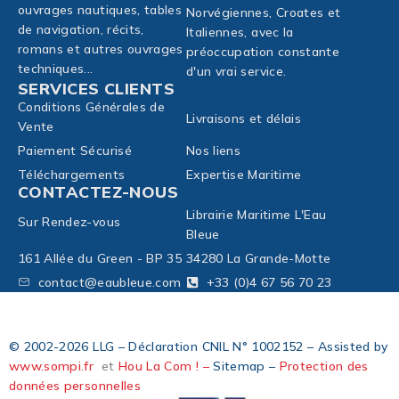
ouvrages nautiques, tables
Norvégiennes, Croates et
de navigation, récits,
Italiennes, avec la
romans et autres ouvrages
préoccupation constante
techniques...
d'un vrai service.
SERVICES CLIENTS
Conditions Générales de
Livraisons et délais
Vente
Paiement Sécurisé
Nos liens
Téléchargements
Expertise Maritime
CONTACTEZ-NOUS
Librairie Maritime L'Eau
Sur Rendez-vous
Bleue
161 Allée du Green - BP 35
34280 La Grande-Motte
contact@eaubleue.com
+33 (0)4 67 56 70 23
© 2002-2026 LLG – Déclaration CNIL N° 1002152 – Assisted by
www.sompi.fr
et
Hou La Com ! –
Sitemap –
Protection des
données personnelles