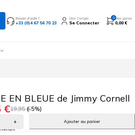
0
Besoin d'aide ?
Mon Compte
Mon panier
+33 (0)4 67 56 70 23
Se Connecter
0,00
€
E EN BLEUE de Jimmy Cornell
5
€
19,95
€
(-
5
%)
Ajouter au panier
ntenant