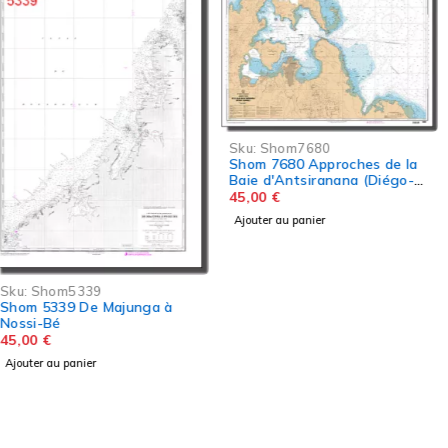
Sku:
Shom4177
Sku:
Shom7680
Shom 4177 Du Cap Saint-
Shom 7680 Approches de la
Vincent à Manakara
Baie d'Antsiranana (Diégo-
45,00
€
Suarez)
45,00
€
Ajouter au panier
Ajouter au panier