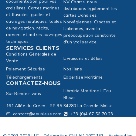
documentation pour vos
NV Charts, nous
croisières, Cartes marines
distribuons également les
et fluviales, guides et
cartes Danoises,
ouvrages nautiques, tables
Norvégiennes, Croates et
de navigation, récits,
Italiennes, avec la
romans et autres ouvrages
préoccupation constante
techniques...
d'un vrai service.
SERVICES CLIENTS
Conditions Générales de
Livraisons et délais
Vente
Paiement Sécurisé
Nos liens
Téléchargements
Expertise Maritime
CONTACTEZ-NOUS
Librairie Maritime L'Eau
Sur Rendez-vous
Bleue
161 Allée du Green - BP 35
34280 La Grande-Motte
contact@eaubleue.com
+33 (0)4 67 56 70 23
© 2002-2026 LLG – Déclaration CNIL N° 1002152 – Assisted by