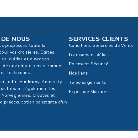
 DE NOUS
SERVICES CLIENTS
us proposons toute la
Conditions Générales de Vente
our vos croisières, Cartes
Livraisons et délais
ales, guides et ouvrages
Paiement Sécurisé
s de navigation, récits, romans
es techniques...
Nos liens
m, diffuseur Imray, Admiralty,
Téléchargements
 distribuons également les
Expertise Maritime
, Norvégiennes, Croates et
 la préoccupation constante d'un