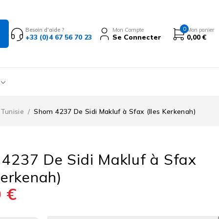
0
Besoin d'aide ?
Mon Compte
Mon panier
+33 (0)4 67 56 70 23
Se Connecter
0,00
€
Tunisie
/
Shom 4237 De Sidi Makluf à Sfax (Iles Kerkenah)
4237 De Sidi Makluf à Sfax
Kerkenah)
0
€