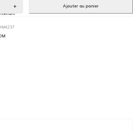
Ajouter au panier
ntenant
OM4237
OM