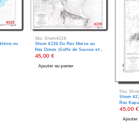
Sku:
Sho
sa au
Shom 3024 Du Cap Touko
usse et
Cap Ros
45,00
€
Ajouter
Sku:
Shom4227
Shom 4227 Du Ras Dimas au
Ras Kapudia
45,00
€
Ajouter au panier