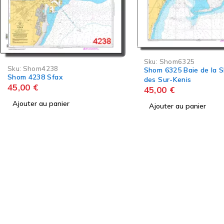
Sku:
Shom6325
Sku:
Shom4226
Shom 6325 Baie de la Skhirra ou
Shom 4226 Du Ras Mar
des Sur-Kenis
Ras Dimas (Golfe de So
45,00
€
de Monastir)
45,00
€
Ajouter au panier
Ajouter au panier