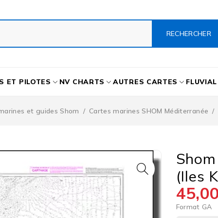
S ET PILOTES
NV CHARTS
AUTRES CARTES
FLUVIAL
marines et guides Shom
/
Cartes marines SHOM Méditerranée
/
Shom 
(Iles 
45,0
Format GA