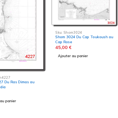
m3024
Sku:
Shom4191
ush au
Shom 4191 De Ras-al-Fortas à
e
Kelibia
45,00
€
 au panier
Ajouter au panier