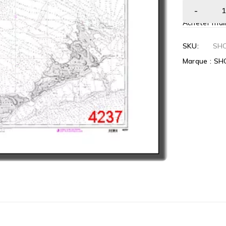
Acheter mai
SKU:
SH
Marque :
SH