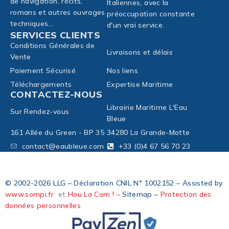
de navigation, récits,
Italiennes, avec la
romans et autres ouvrages
préoccupation constante
techniques...
d'un vrai service.
SERVICES CLIENTS
Conditions Générales de
Livraisons et délais
Vente
Paiement Sécurisé
Nos liens
Téléchargements
Expertise Maritime
CONTACTEZ-NOUS
Librairie Maritime L'Eau
Sur Rendez-vous
Bleue
161 Allée du Green - BP 35
34280 La Grande-Motte
contact@eaubleue.com
+33 (0)4 67 56 70 23
© 2002-2026 LLG – Déclaration CNIL N° 1002152 – Assisted by
www.sompi.fr
et
Hou La Com ! –
Sitemap –
Protection des
données personnelles