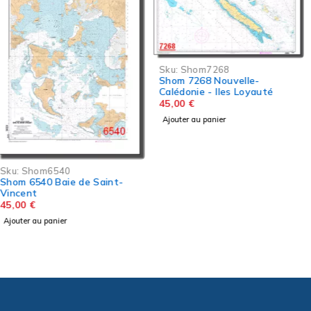
Sku:
Shom7268
Shom 7268 Nouvelle-
Calédonie - Iles Loyauté
45,00
€
Ajouter au panier
Sku:
Shom6687L
Shom 6687L Abords de
Nouméa - Passes de Boulari
et de Dumbéa
45,00
€
Ajouter au panier