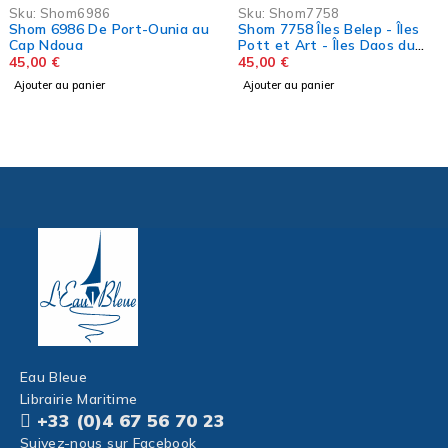
Sku:
Shom7758
rt-Ounia au
Shom 7758 Îles Belep - Îles
Pott et Art - Îles Daos du
Nord
45,00
€
Ajouter au panier
Eau Bleue
Librairie Maritime
+33 (0)4 67 56 70 23
Suivez-nous sur Facebook