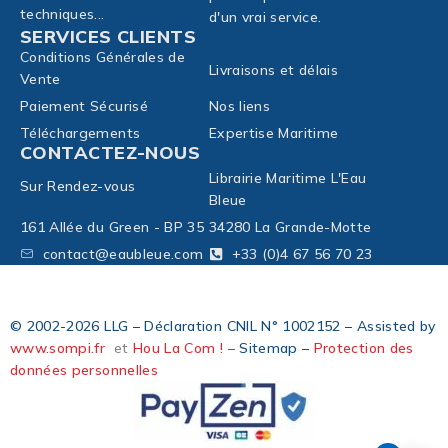
techniques...
d'un vrai service.
SERVICES CLIENTS
Conditions Générales de
Livraisons et délais
Vente
Paiement Sécurisé
Nos liens
Téléchargements
Expertise Maritime
CONTACTEZ-NOUS
Librairie Maritime L'Eau
Sur Rendez-vous
Bleue
161 Allée du Green - BP 35
34280 La Grande-Motte
contact@eaubleue.com
+33 (0)4 67 56 70 23
© 2002-2026 LLG – Déclaration CNIL N° 1002152 – Assisted by
www.sompi.fr
et
Hou La Com ! –
Sitemap –
Protection des
données personnelles