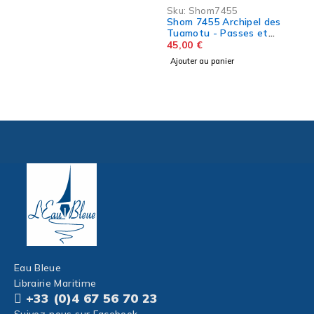
Sku:
Shom7455
Shom 7455 Archipel des
Tuamotu - Passes et
Mouillages
45,00
€
Ajouter au panier
Eau Bleue
Librairie Maritime
+33 (0)4 67 56 70 23
Suivez-nous sur Facebook