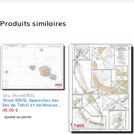
Produits similaires
5L
Sku:
Shom72
pproches des
Shom 7281 
 et de Moorea -
45,00
€
Ajouter au pani