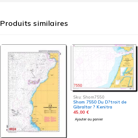
Produits similaires
Sku:
Shom57
Sku:
Shom7550
Shom 5752 Ri
Shom 7550 Du D?troit de
De Foundiou
Gibraltar ? Kenitra
45,00
€
45,00
€
Ajouter au pani
Ajouter au panier