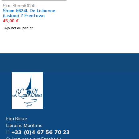
4L
eetown
Eau Bleue
Librairie Maritime
+33 (0)4 67 56 70 23
Suivez-nous sur Facebook