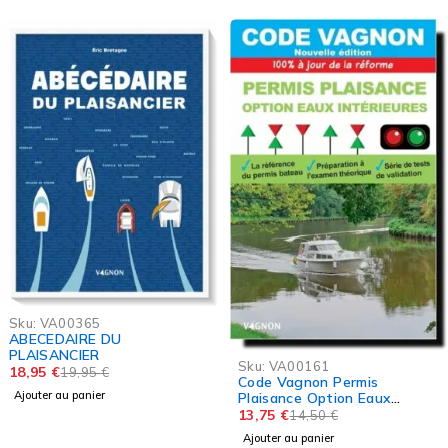
Sku:
RDBB
Rapporteur Breton
-5%
24,00
€
Sku:
VA00161
Code Vagnon Permis
Ajouter au panier
Plaisance Option Eaux
Intérieures
13,75
€
14,50
€
Ajouter au panier