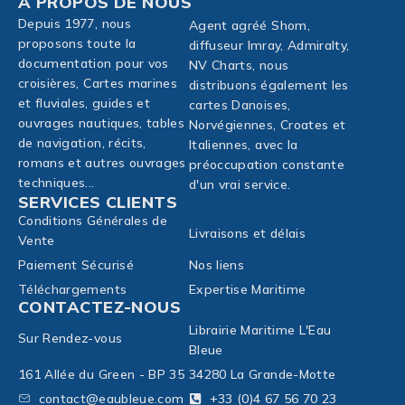
À PROPOS DE NOUS
Depuis 1977, nous
Agent agréé Shom,
proposons toute la
diffuseur Imray, Admiralty,
documentation pour vos
NV Charts, nous
croisières, Cartes marines
distribuons également les
et fluviales, guides et
cartes Danoises,
ouvrages nautiques, tables
Norvégiennes, Croates et
de navigation, récits,
Italiennes, avec la
romans et autres ouvrages
préoccupation constante
techniques...
d'un vrai service.
SERVICES CLIENTS
Conditions Générales de
Livraisons et délais
Vente
Paiement Sécurisé
Nos liens
Téléchargements
Expertise Maritime
CONTACTEZ-NOUS
Librairie Maritime L'Eau
Sur Rendez-vous
Bleue
161 Allée du Green - BP 35
34280 La Grande-Motte
contact@eaubleue.com
+33 (0)4 67 56 70 23