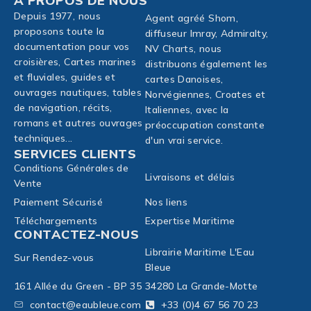
À PROPOS DE NOUS
Depuis 1977, nous
Agent agréé Shom,
proposons toute la
diffuseur Imray, Admiralty,
documentation pour vos
NV Charts, nous
croisières, Cartes marines
distribuons également les
et fluviales, guides et
cartes Danoises,
ouvrages nautiques, tables
Norvégiennes, Croates et
de navigation, récits,
Italiennes, avec la
romans et autres ouvrages
préoccupation constante
techniques...
d'un vrai service.
SERVICES CLIENTS
Conditions Générales de
Livraisons et délais
Vente
Paiement Sécurisé
Nos liens
Téléchargements
Expertise Maritime
CONTACTEZ-NOUS
Librairie Maritime L'Eau
Sur Rendez-vous
Bleue
161 Allée du Green - BP 35
34280 La Grande-Motte
contact@eaubleue.com
+33 (0)4 67 56 70 23