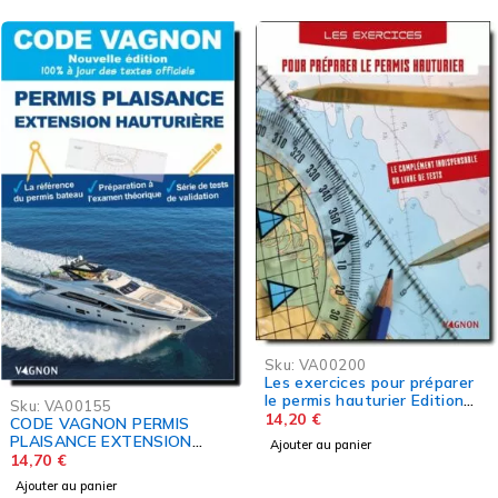
Sku:
VA00200
Les exercices pour préparer
Sku:
CD37481
le permis hauturier Edition
COURS DE DROIT MA
VAGNON
14,20
€
S
62,00
€
N
Ajouter au panier
Ajouter au panier