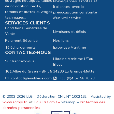
ouvrages nautiques, tables
Norvégiennes, Croates et
de navigation, récits,
Italiennes, avec la
romans et autres ouvrages
préoccupation constante
techniques...
d'un vrai service.
SERVICES CLIENTS
Conditions Générales de
Livraisons et délais
Vente
Paiement Sécurisé
Nos liens
Téléchargements
Expertise Maritime
CONTACTEZ-NOUS
Librairie Maritime L'Eau
Sur Rendez-vous
Bleue
161 Allée du Green - BP 35
34280 La Grande-Motte
contact@eaubleue.com
+33 (0)4 67 56 70 23
© 2002-2026 LLG – Déclaration CNIL N° 1002152 – Assisted by
www.sompi.fr
et
Hou La Com ! –
Sitemap –
Protection des
données personnelles