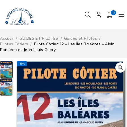
0
Accueil
/
GUIDES ET PILOTES
/
Guides et Pilotes
/
Pilotes Côtiers
/
Pilote Côtier 12 – Les Îles Baléares – Alain
Rondeau et Jean Louis Guery
-5%