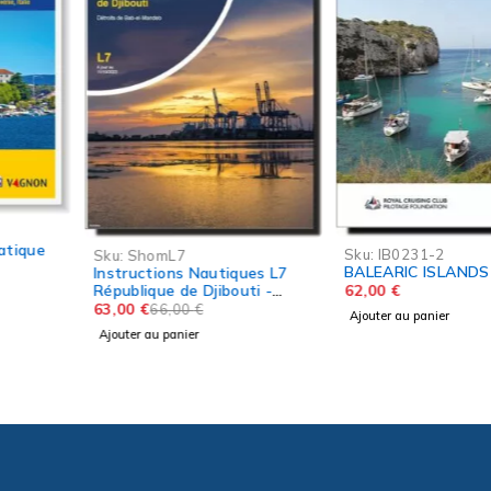
-5%
Sku:
IB0231-2
Sku:
ShomL7
BALEARIC ISLANDS
Instructions Nautiques L7
République de Djibouti -
62,00
€
Détroits de Bab-el-Mandeb
63,00
€
66,00
€
Ajouter au panier
Ajouter au panier