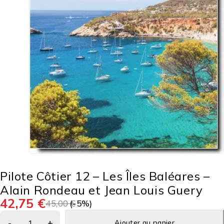
Pilote Côtier 12 – Les Îles Baléares –
Alain Rondeau et Jean Louis Guery
42,75
€
45,00
(-
€
5
%)
Ajouter au panier