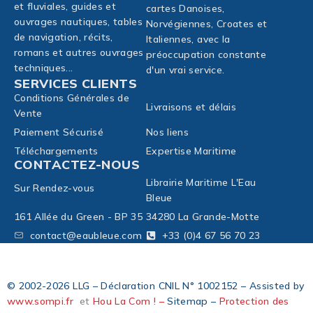
et fluviales, guides et
cartes Danoises,
ouvrages nautiques, tables
Norvégiennes, Croates et
de navigation, récits,
Italiennes, avec la
romans et autres ouvrages
préoccupation constante
techniques...
d'un vrai service.
SERVICES CLIENTS
Conditions Générales de
Livraisons et délais
Vente
Paiement Sécurisé
Nos liens
Téléchargements
Expertise Maritime
CONTACTEZ-NOUS
Librairie Maritime L'Eau
Sur Rendez-vous
Bleue
161 Allée du Green - BP 35
34280 La Grande-Motte
contact@eaubleue.com
+33 (0)4 67 56 70 23
© 2002-2026 LLG – Déclaration CNIL N° 1002152 – Assisted by
www.sompi.fr
et
Hou La Com ! –
Sitemap –
Protection des