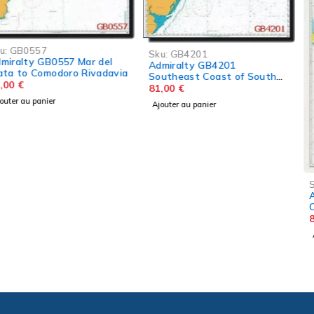
Sku:
GB4201
Admiralty GB4201
Southeast Coast of South
America
81,00
€
Ajouter au panier
Sku:
GB4009
Admiralty GB4009 Planning
Chart for the Antarctic
Region
81,00
€
Ajouter au panier