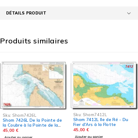
DÉTAILS PRODUIT
Produits similaires
Sku:
Shom7412L
Sku:
shom7395G
Shom 7412L Ile de Ré - Du
inte de
Carte marine Shom
Fier d'Ars à la Flotte
 de la
Du Croisic à Noirmo
45,00
€
Estuaire de la Loire
45,00
€
Ajouter au panier
Ajouter au panier