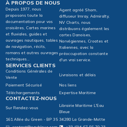
À PROPOS DE NOUS
Depuis 1977, nous
Agent agréé Shom,
proposons toute la
diffuseur Imray, Admiralty,
documentation pour vos
NV Charts, nous
croisières, Cartes marines
distribuons également les
et fluviales, guides et
cartes Danoises,
ouvrages nautiques, tables
Norvégiennes, Croates et
de navigation, récits,
Italiennes, avec la
romans et autres ouvrages
préoccupation constante
techniques...
d'un vrai service.
SERVICES CLIENTS
Conditions Générales de
Livraisons et délais
Vente
Paiement Sécurisé
Nos liens
Téléchargements
Expertise Maritime
CONTACTEZ-NOUS
Librairie Maritime L'Eau
Sur Rendez-vous
Bleue
161 Allée du Green - BP 35
34280 La Grande-Motte
contact@eaubleue.com
+33 (0)4 67 56 70 23