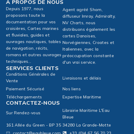
À PROPOS DE NOUS
Depuis 1977, nous
Agent agréé Shom,
proposons toute la
diffuseur Imray, Admiralty,
documentation pour vos
NV Charts, nous
croisières, Cartes marines
distribuons également les
et fluviales, guides et
cartes Danoises,
ouvrages nautiques, tables
Norvégiennes, Croates et
de navigation, récits,
Italiennes, avec la
romans et autres ouvrages
préoccupation constante
techniques...
d'un vrai service.
SERVICES CLIENTS
Conditions Générales de
Livraisons et délais
Vente
Paiement Sécurisé
Nos liens
Téléchargements
Expertise Maritime
CONTACTEZ-NOUS
Librairie Maritime L'Eau
Sur Rendez-vous
Bleue
161 Allée du Green - BP 35
34280 La Grande-Motte
contact@eaubleue.com
+33 (0)4 67 56 70 23