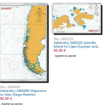
Sku:
GB0225
Admiralty GB0225 Joinville
Island to Cape Ducorps and
Church Point
81,00
€
Ajouter au panier
Sku:
GB4223
Admiralty GB4223 Tocopilla
to Antofagasta
81,00
€
Ajouter au panier