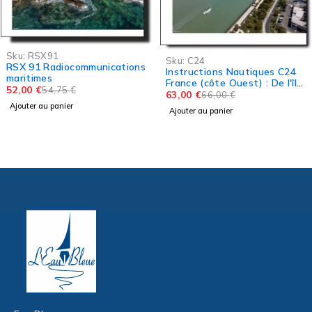
-5%
Sku:
RSX91
-5%
Sku:
C24
RSX 91 Radiocommunications
Instructions Nautiques C24
maritimes
France (côte Ouest) : De l'île
52,00
€
54,75
€
d'Yeu à la frontière
63,00
€
66,00
€
espagnole
Ajouter au panier
Ajouter au panier