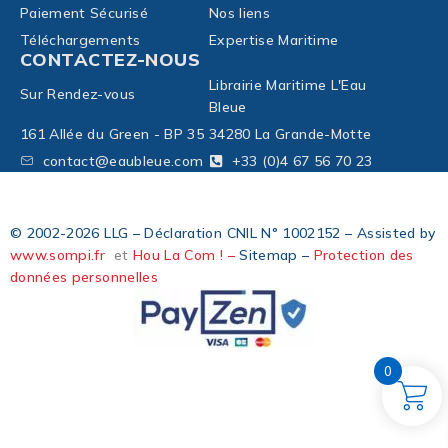
Paiement Sécurisé
Nos liens
Téléchargements
Expertise Maritime
CONTACTEZ-NOUS
Librairie Maritime L'Eau
Sur Rendez-vous
Bleue
161 Allée du Green - BP 35
34280 La Grande-Motte
contact@eaubleue.com
+33 (0)4 67 56 70 23
© 2002-2026 LLG – Déclaration CNIL N° 1002152 – Assisted by
www.sompi.fr
et
Hou La Com ! –
Sitemap –
Protection des
données personnelles
0