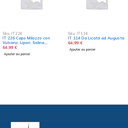
Sku:
Shom7531L
Shom 7531L N?sos Kr?t?
(Partie Est) - De N?sos Th?
ra (Santorin) ? N?s
45,00
€
Sku:
IT114
Ajouter au panier
IT 114 Da Licata ad Augusta
64,99
€
Ajouter au panier