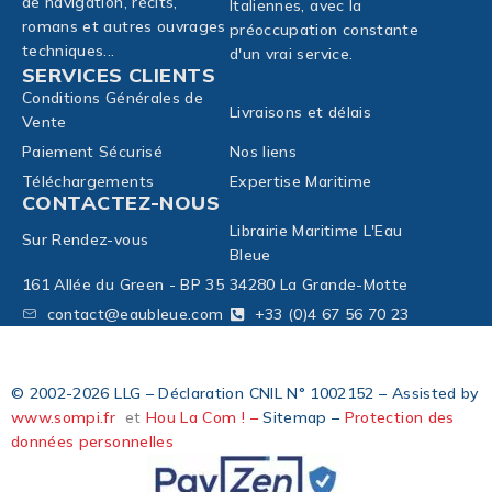
de navigation, récits,
Italiennes, avec la
romans et autres ouvrages
préoccupation constante
techniques...
d'un vrai service.
SERVICES CLIENTS
Conditions Générales de
Livraisons et délais
Vente
Paiement Sécurisé
Nos liens
Téléchargements
Expertise Maritime
CONTACTEZ-NOUS
Librairie Maritime L'Eau
Sur Rendez-vous
Bleue
161 Allée du Green - BP 35
34280 La Grande-Motte
contact@eaubleue.com
+33 (0)4 67 56 70 23
© 2002-2026 LLG – Déclaration CNIL N° 1002152 – Assisted by
www.sompi.fr
et
Hou La Com ! –
Sitemap –
Protection des
données personnelles