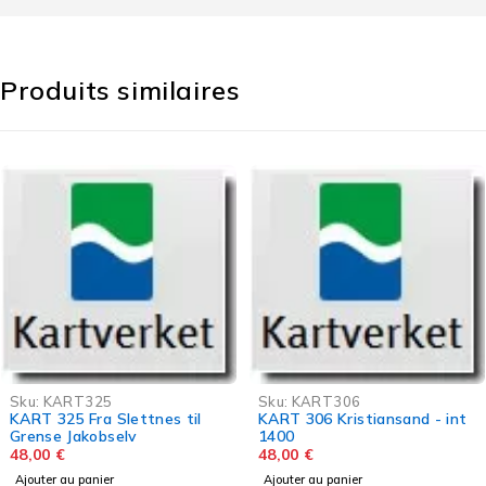
Produits similaires
325
Sku:
KART306
Sku:
KAR
Fra Slettnes til
KART 306 Kristiansand - int
KART 20
kobselv
1400
munning 
48,00
€
Fulehuk
48,00
€
anier
Ajouter au panier