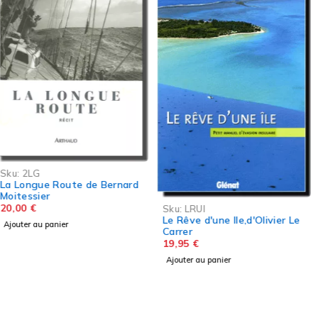
Sku:
VDMDS
Vagabond des mers du sud
Livre de Bernard Moitessier
20,71
€
Sku:
LRUI
Ajouter au panier
Le Rêve d'une Ile,d'Olivier Le
Carrer
19,95
€
Ajouter au panier