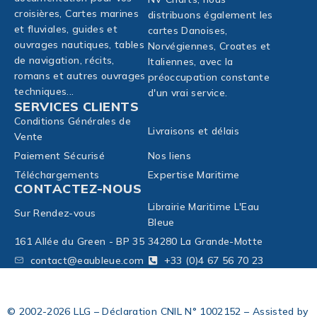
croisières, Cartes marines
distribuons également les
et fluviales, guides et
cartes Danoises,
ouvrages nautiques, tables
Norvégiennes, Croates et
de navigation, récits,
Italiennes, avec la
romans et autres ouvrages
préoccupation constante
techniques...
d'un vrai service.
SERVICES CLIENTS
Conditions Générales de
Livraisons et délais
Vente
Paiement Sécurisé
Nos liens
Téléchargements
Expertise Maritime
CONTACTEZ-NOUS
Librairie Maritime L'Eau
Sur Rendez-vous
Bleue
161 Allée du Green - BP 35
34280 La Grande-Motte
contact@eaubleue.com
+33 (0)4 67 56 70 23
© 2002-2026 LLG – Déclaration CNIL N° 1002152 – Assisted by