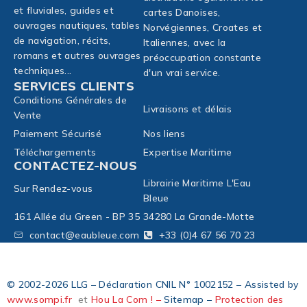
et fluviales, guides et
cartes Danoises,
ouvrages nautiques, tables
Norvégiennes, Croates et
de navigation, récits,
Italiennes, avec la
romans et autres ouvrages
préoccupation constante
techniques...
d'un vrai service.
SERVICES CLIENTS
Conditions Générales de
Livraisons et délais
Vente
Paiement Sécurisé
Nos liens
Téléchargements
Expertise Maritime
CONTACTEZ-NOUS
Librairie Maritime L'Eau
Sur Rendez-vous
Bleue
161 Allée du Green - BP 35
34280 La Grande-Motte
contact@eaubleue.com
+33 (0)4 67 56 70 23
© 2002-2026 LLG – Déclaration CNIL N° 1002152 – Assisted by
www.sompi.fr
et
Hou La Com ! –
Sitemap –
Protection des