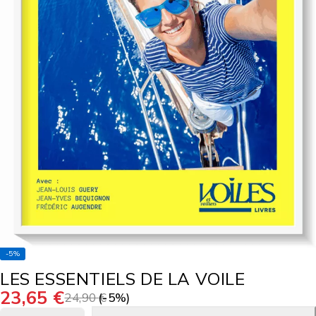
-5%
LES ESSENTIELS DE LA VOILE
23,65
€
24,90
(-
€
5
%)