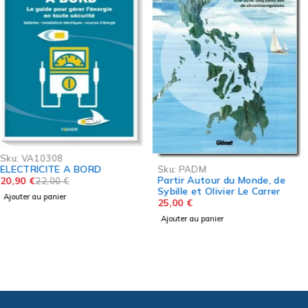
-5%
Sku:
SAFETICS
Sku:
PADM
Safetics la Check-list des
Partir Autour du Monde, de
Marins Check & Go Bateaux
Sybille et Olivier Le Carrer
Voiles et Moteurs
21,75
€
22,90
€
25,00
€
Ajouter au panier
Ajouter au panier