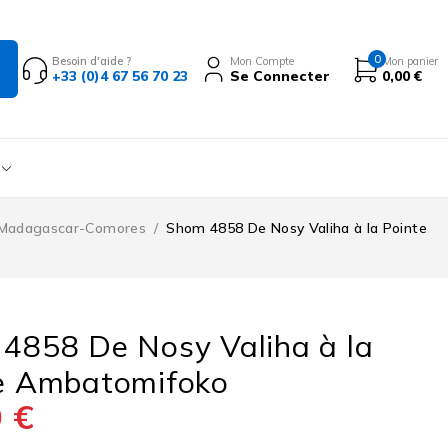
0
Besoin d'aide ?
Mon Compte
Mon panier
+33 (0)4 67 56 70 23
Se Connecter
0,00
€
Madagascar-Comores
/
Shom 4858 De Nosy Valiha à la Pointe
4858 De Nosy Valiha à la
e Ambatomifoko
0
€