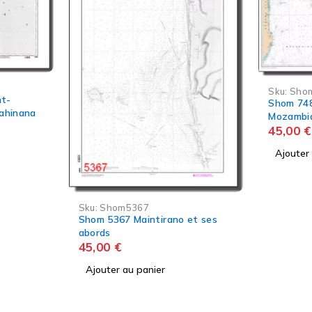
Sku:
Shom7486
Sku:
Sho
Shom 7486 Canal du
Shom 768
Mozambique - Partie Nord
d'Antsir
45,00
€
45,00
€
Ajouter au panier
Ajouter
et ses