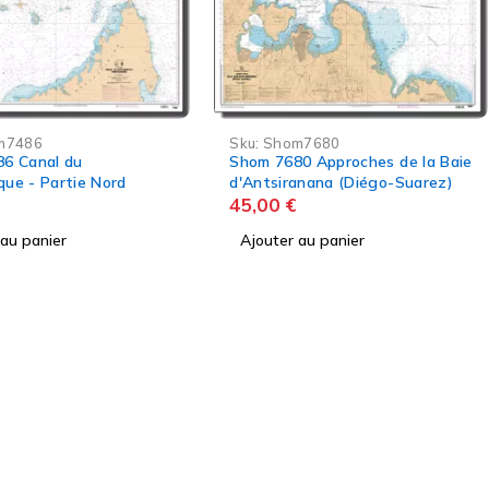
m7680
0 Approches de la Baie
anana (Diégo-Suarez)
 au panier
Sku:
Shom4912
Shom 4912 Baie de Baly
45,00
€
Ajouter au panier