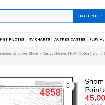
S ET PILOTES
NV CHARTS
AUTRES CARTES
FLUVIAL
marines et guides Shom
/
Cartes Marines SHOM Océan Indien
/
Shom 
Point
45,0
Format GA