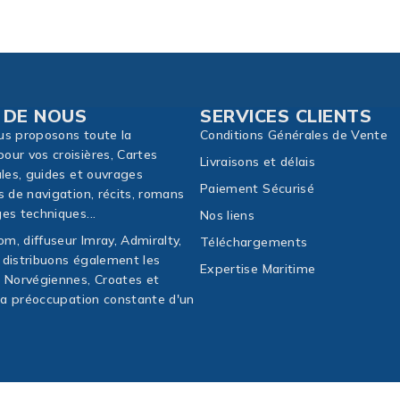
 DE NOUS
SERVICES CLIENTS
us proposons toute la
Conditions Générales de Vente
our vos croisières, Cartes
Livraisons et délais
ales, guides et ouvrages
Paiement Sécurisé
s de navigation, récits, romans
es techniques...
Nos liens
m, diffuseur Imray, Admiralty,
Téléchargements
 distribuons également les
Expertise Maritime
, Norvégiennes, Croates et
 la préoccupation constante d'un