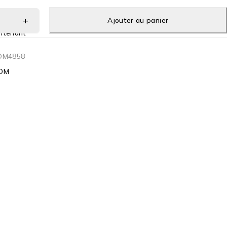
Ajouter au panier
ntenant
OM4858
OM