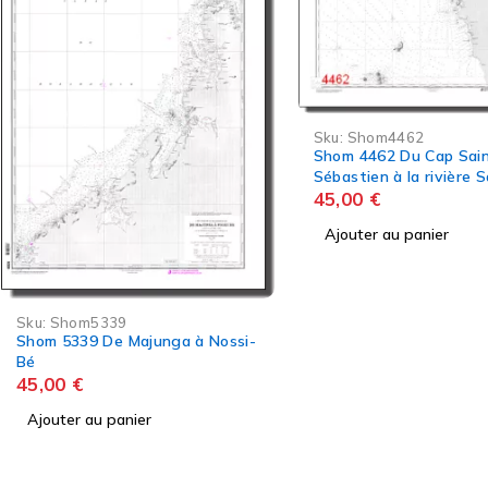
Sku:
Shom4462
Shom 4462 Du Cap Saint-
Sébastien à la rivière Sahinana
45,00
€
Ajouter au panier
Sku:
Shom5367
Shom 5367 Maintirano 
abords
45,00
€
Ajouter au panier