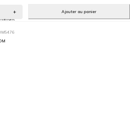
Ajouter au panier
ntenant
OM5476
OM