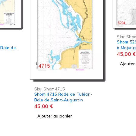
Sku:
Shom5294
Sku:
Sho
Shom 5294 Du Cap Saint-André
Shom 748
à Majunga
Mozambiq
45,00
€
45,00
€
Ajouter au panier
Ajouter
éar -
n