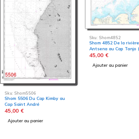
Sku:
Shom4852
Shom 4852 De la rivière
Antsena au Cap Tanjo (Baie de
Bombetoka)
45,00
€
Ajouter au panier
Sku:
Shom4715
Shom 4715 Rade de Tul
Baie de Saint-Augusti
45,00
€
Ajouter au panier