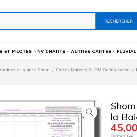
S ET PILOTES
NV CHARTS
AUTRES CARTES
FLUVIAL
marines et guides Shom
/
Cartes Marines SHOM Océan Indien
/
Shom 
la Ba
45,0
Format GA