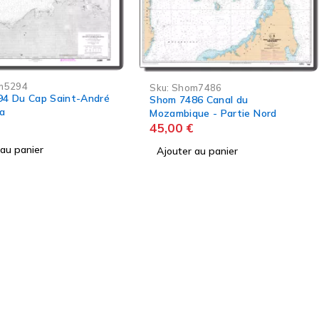
Sku:
Shom5363
m7486
Shom 5363 Abords d'Analalava
6 Canal du
45,00
€
ue - Partie Nord
Ajouter au panier
 au panier