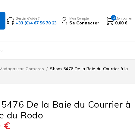
0
Besoin d'aide ?
Mon Compte
Mon panier
+33 (0)4 67 56 70 23
Se Connecter
0,00
€
Madagascar-Comores
/
Shom 5476 De la Baie du Courrier à la
5476 De la Baie du Courrier à
ie du Rodo
0
€