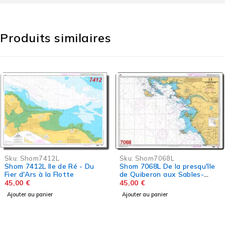
Produits similaires
2L
Sku:
Shom7068L
Sku:
Shom74
e de Ré - Du
Shom 7068L De la presqu'île
Shom 7413L 
 Flotte
de Quiberon aux Sables-
Rochelle
d'Olonne
45,00
€
45,00
€
Ajouter au panier
Ajouter au pani