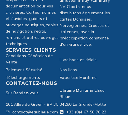
diffuseur Imray, Admiralty,
documentation pour vos
NV Charts, nous
croisières, Cartes marines
distribuons également les
et fluviales, guides et
cartes Danoises,
ouvrages nautiques, tables
Norvégiennes, Croates et
de navigation, récits,
Italiennes, avec la
romans et autres ouvrages
préoccupation constante
techniques...
d'un vrai service.
SERVICES CLIENTS
Conditions Générales de
Livraisons et délais
Vente
Paiement Sécurisé
Nos liens
Téléchargements
Expertise Maritime
CONTACTEZ-NOUS
Librairie Maritime L'Eau
Sur Rendez-vous
Bleue
161 Allée du Green - BP 35
34280 La Grande-Motte
contact@eaubleue.com
+33 (0)4 67 56 70 23