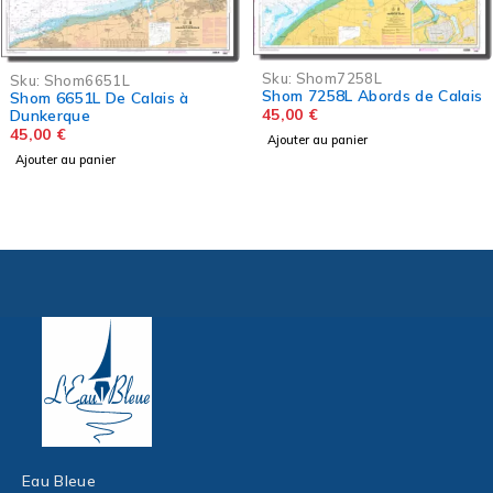
Sku:
Shom7258L
Sku:
Sho
6651L
Shom 7258L Abords de Calais
Shom 70
L De Calais à
Dunkerq
45,00
€
e
45,00
€
Ajouter au panier
Ajouter au
anier
Eau Bleue