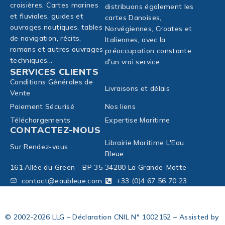
croisières, Cartes marines
distribuons également les
et fluviales, guides et
cartes Danoises,
ouvrages nautiques, tables
Norvégiennes, Croates et
de navigation, récits,
Italiennes, avec la
romans et autres ouvrages
préoccupation constante
techniques...
d'un vrai service.
SERVICES CLIENTS
Conditions Générales de
Livraisons et délais
Vente
Paiement Sécurisé
Nos liens
Téléchargements
Expertise Maritime
CONTACTEZ-NOUS
Librairie Maritime L'Eau
Sur Rendez-vous
Bleue
161 Allée du Green - BP 35
34280 La Grande-Motte
contact@eaubleue.com
+33 (0)4 67 56 70 23
© 2002-2026 LLG – Déclaration CNIL N° 1002152 – Assisted by