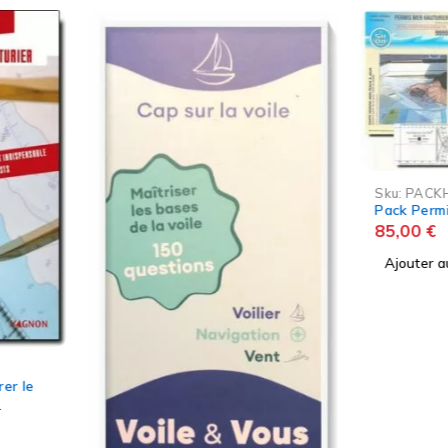
Sku:
PACKHAUTURIER_1
Pack Permis Hauturier N° 1
85,00
€
Ajouter au panier
-5%
Sku:
VA0
Code Vag