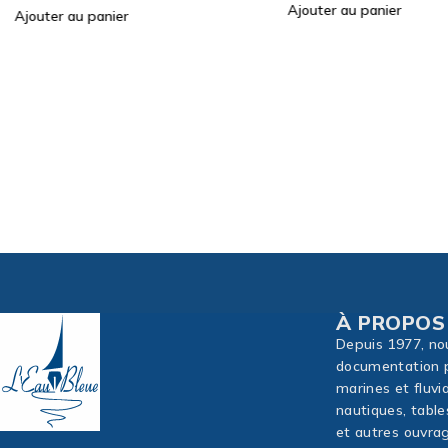
Ajouter au panier
Sku:
NVS-1
VOILE ET VOUS
24,00
€
Ajouter au panier
À PROPOS
Depuis 1977, no
documentation p
marines et fluvi
nautiques, table
et autres ouvrag