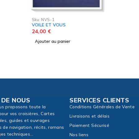
restreint
17,10
€
Ajouter
 DE NOUS
SERVICES CLIENTS
us proposons toute la
Conditions Générales de Vente
our vos croisières, Cartes
Livraisons et délais
ales, guides et ouvrages
Paiement Sécurisé
s de navigation, récits, romans
es techniques...
Nos liens