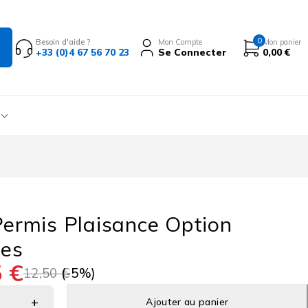
0
Besoin d'aide ?
Mon Compte
Mon panier
+33 (0)4 67 56 70 23
Se Connecter
0,00
€
Permis Plaisance Option
res
5
€
12,50
€
(-
5
%)
Ajouter au panier