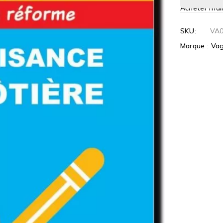
Acheter mai
SKU:
VA
Marque :
Va