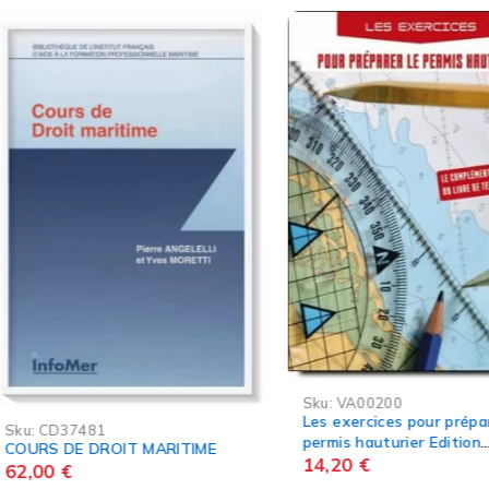
Sku:
VA00200
Les exercices pour préparer le
permis hauturier Edition
VAGNON
14,20
€