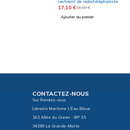
 de radiotéléphoniste
18,00
€
Ajouter au panier
 au panier
CONTACTEZ-NOUS
Sur Rendez-vous
Librairie Maritime L'Eau Bleue
161 Allée du Green - BP 35
34280 La Grande-Motte