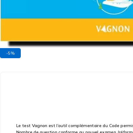
-5%
Le test Vagnon est l’outil complémentaire du Code permis 
Nombre de question conforme au nouvel examen (réform