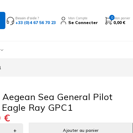
0
Besoin d'aide ?
Mon Compte
Mon panier
+33 (0)4 67 56 70 23
Se Connecter
0,00
€
1
 Aegean Sea General Pilot
 Eagle Ray GPC1
0
€
Ajouter au panier