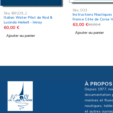
-5%
Sku:
D23
Sku:
GSGVOL1
Instructions Nautiques D23
Greece Sea Guide Vol l 
France Côte de Corse Version
and Argolic gulfs,
Numérique
63,00
€
66,00
€
Cyclades,Except Crete
120,00
€
Ajouter au panier
Ajouter au panier
À PROPOS
Depuis 1977, no
documentation p
marines et fluvi
nautiques, table
et autres ouvrag