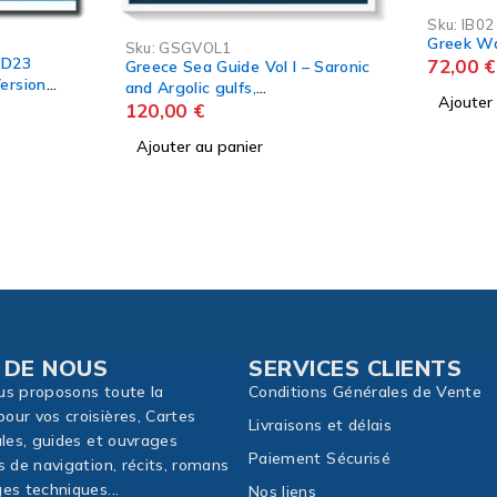
Sku:
IB0211-3
Sku:
VA0
Greek Water Pilot 2025
Grèce Me
72,00
€
– Saronic
Vagnon d
67,45
€
Ajouter au panier
Ajouter
 DE NOUS
SERVICES CLIENTS
us proposons toute la
Conditions Générales de Vente
our vos croisières, Cartes
Livraisons et délais
ales, guides et ouvrages
Paiement Sécurisé
s de navigation, récits, romans
es techniques...
Nos liens