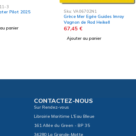
-5%
6702N1
Sku:
VA00170N1
r Egée Guides Imray
Guide Italie Imray Vagnon De
e Rod Heikell
San Remo ? Brindisi, Sicile et
Malte
67,45
€
71,00
€
 au panier
Ajouter au panier
CONTACTEZ-NOUS
Sur Rendez-vous
Librairie Maritime L'Eau Bleue
161 Allée du Green - BP 35
34280 La Grande-Motte