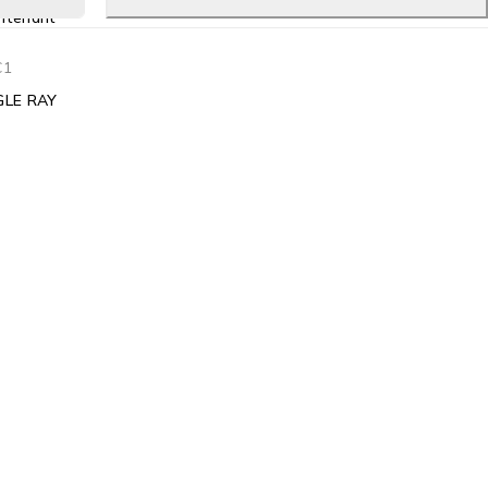
ntenant
C1
GLE RAY