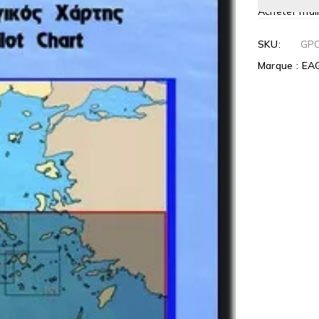
Acheter mai
SKU:
GP
Marque :
EA